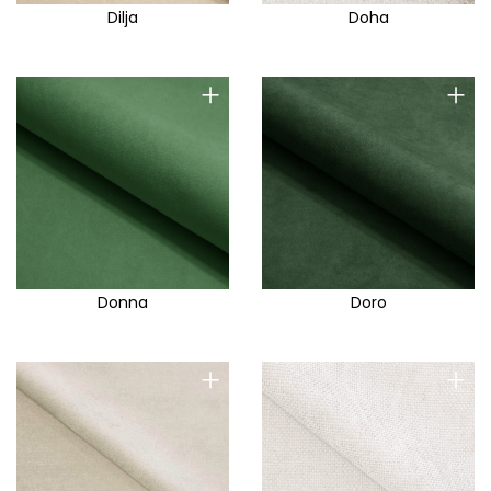
Dilja
Doha
+
+
Donna
Doro
+
+