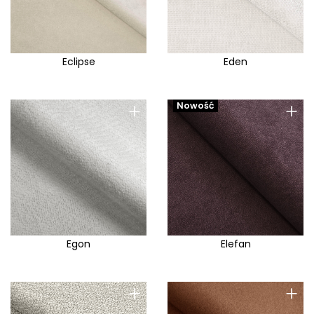
Eclipse
Eden
+
+
Nowość
Egon
Elefan
+
+