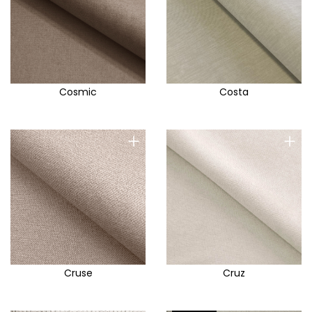
Cosmic
Costa
+
+
Cruse
Cruz