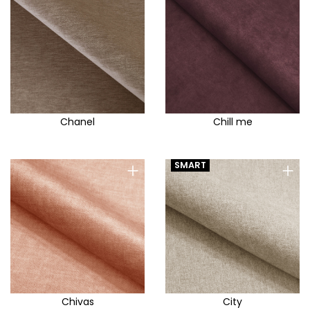
Chanel
Chill me
+
+
SMART
Chivas
City