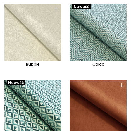
+
+
Nowość
Bubble
Caldo
+
+
Nowość