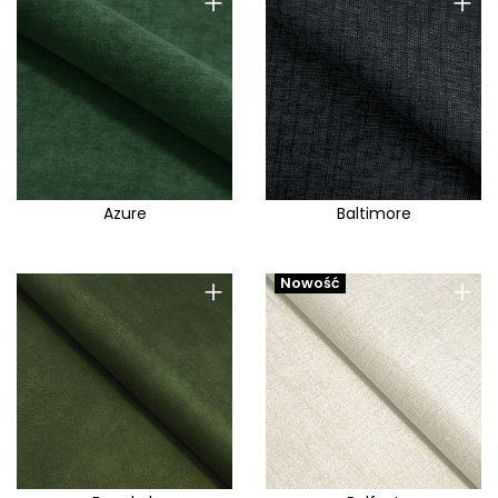
+
+
Azure
Baltimore
+
+
Nowość