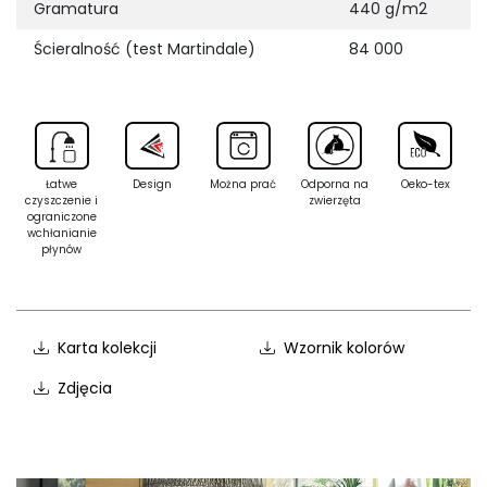
Gramatura
440 g/m2
Ścieralność (test Martindale)
84 000
Łatwe
Design
Można prać
Odporna na
Oeko-tex
czyszczenie i
zwierzęta
ograniczone
wchłanianie
płynów
Karta kolekcji
Wzornik kolorów
Zdjęcia