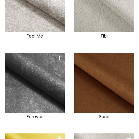
Feel Me
Fibi
+
+
Forever
Forio
+
+