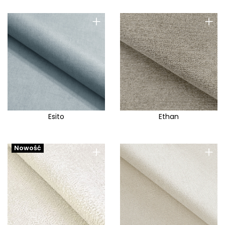
+
+
Esito
Ethan
+
+
Nowość