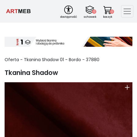
0
0
dostępność
schowek
koszyk
Oferta -
Tkanina Shadow
01
-
Bordo
-
37880
Tkanina Shadow
+