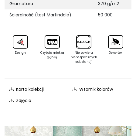
Gramatura
370 g/m2
Ścieralność (test Martindale)
50 000
Design
Czyścić miękką
Nie zawiera
Oeko-tex
gąbką
niebezpiecznych
substancji
Karta kolekcji
Wzornik kolorów
Zdjęcia