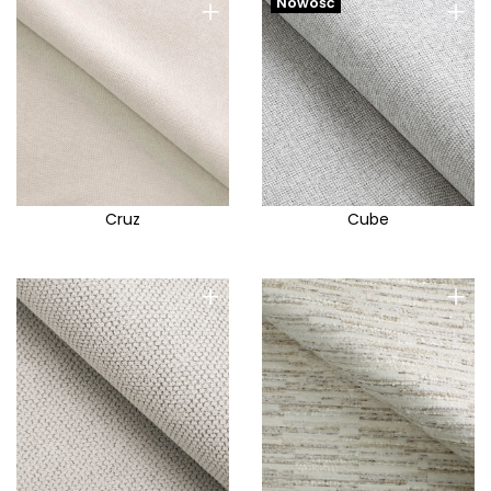
+
+
Nowość
Cruz
Cube
+
+