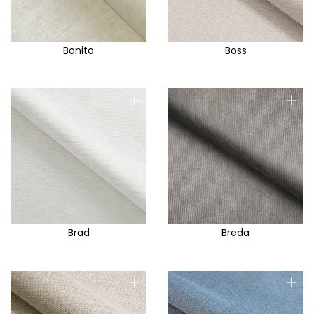
Bonito
Boss
+
+
Brad
Breda
+
+