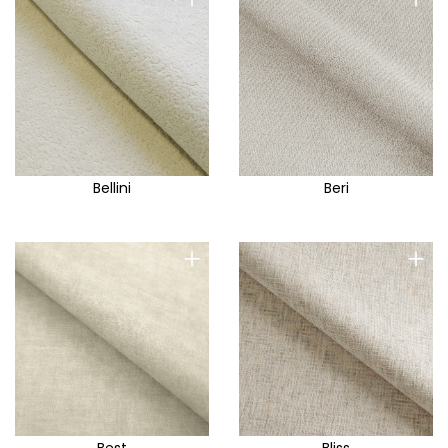
Bellini
Beri
+
+