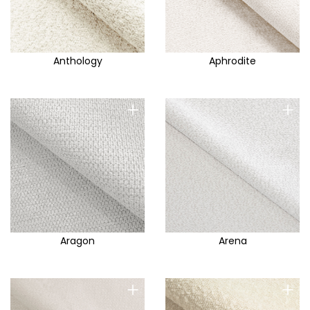
Anthology
Aphrodite
+
+
Aragon
Arena
+
+