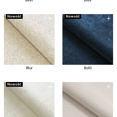
Best
Bliss
+
+
Nowość
Nowość
Blur
Bolti
+
+
Nowość