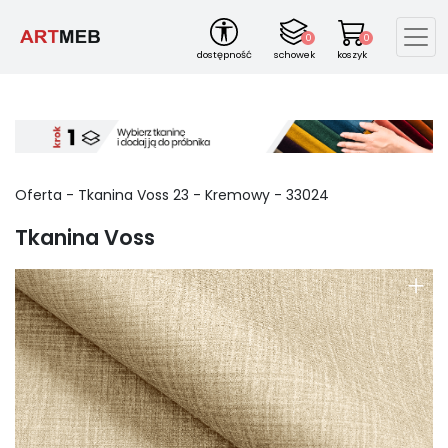
0
0
dostępność
schowek
koszyk
Oferta -
Tkanina Voss
23
-
Kremowy
-
33024
Tkanina Voss
+