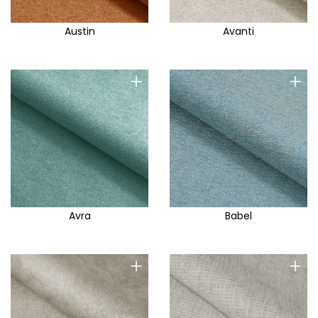
Austin
Avanti
+
+
Avra
Babel
+
+