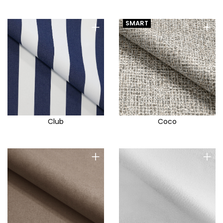
+
+
SMART
Club
Coco
+
+