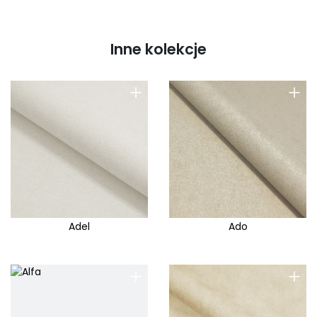
Inne kolekcje
+
+
Adel
Ado
+
+