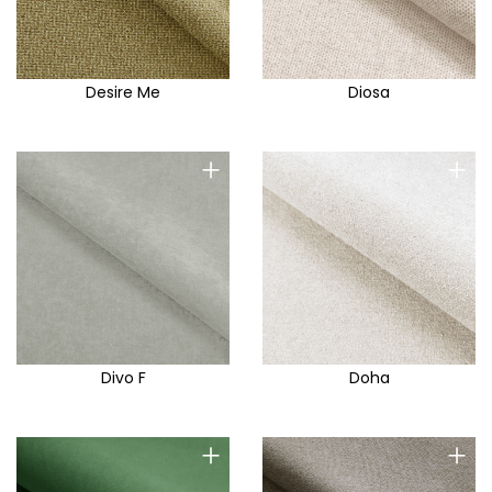
Desire Me
Diosa
+
+
Divo F
Doha
+
+