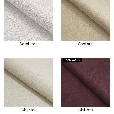
Catch me
Centauri
+
+
TOCCARE
Chester
Chill me