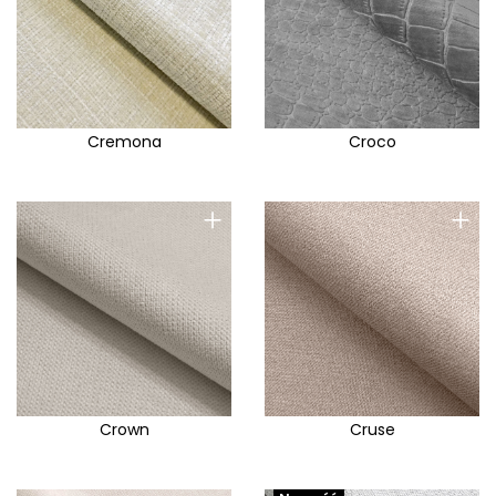
Cremona
Croco
+
+
Crown
Cruse