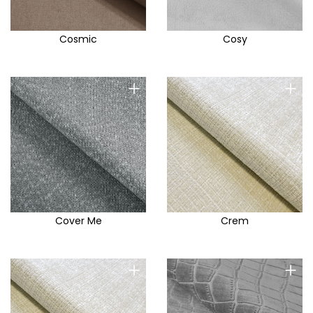
Cosmic
Cosy
+
+
Cover Me
Crem
+
+