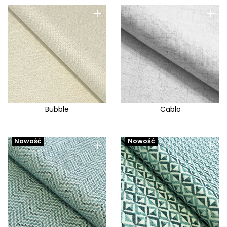
+
+
Bubble
Cablo
+
+
Nowość
Nowość