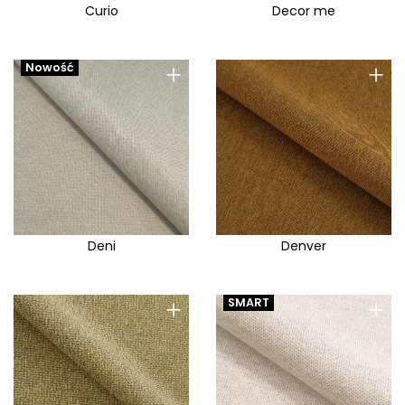
Curio
Decor me
+
+
Nowość
Deni
Denver
+
+
SMART