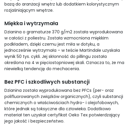
bazą do aranżacji wnętrz lub dodatkiem kolorystycznym
rozjaśniającym wnętrze.
Miękka i wytrzymała
Dzianina o gramaturze 370 g/m2 została wyprodukowana
w całości z poliestru. Została wzmocniona miękkim
podkładem, dzięki czemu jest miła w dotyku, a
jednocześnie wytrzymała – w teście Martindale uzyskała
wynik 50 tys. cykli. Jej skłonność do pillingu została
określona na 4 w pięciostopniowej skali. Oznacza to, że ma
niewielką tendencję do mechacenia.
Bez PFC i szkodliwych substancji
Dzianina została wyprodukowana bez PFCs (per- oraz
polifluorowanych związków organicznych), czyli substancji
chemicznych o właściwościach hydro- i olejofobowych,
które jednak są toksyczne dla człowieka. Dodatkowo
materiał ten uzyskał certyfikat Oeko Tex potwierdzający
jego jakość i bezpieczeństwo.