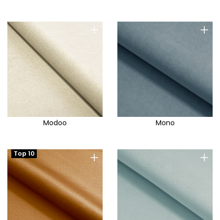
+
+
Modoo
Mono
+
+
Top 10