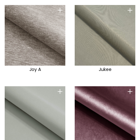
+
+
Joy A
Jukee
+
+