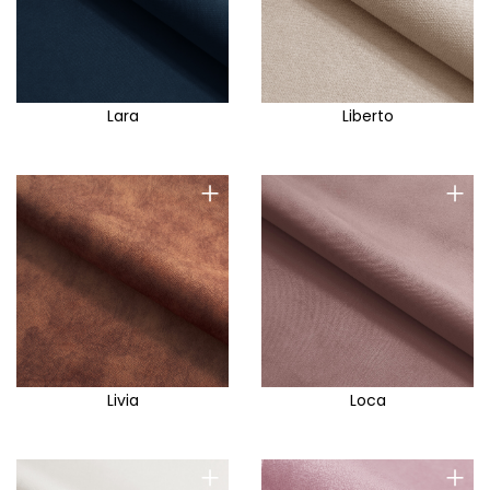
Lara
Liberto
+
+
Livia
Loca
+
+