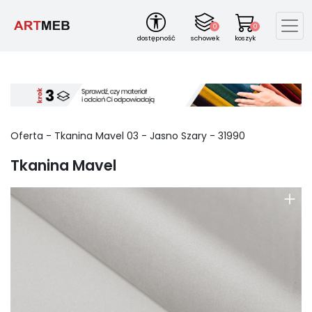
0
0
dostępność
schowek
koszyk
Oferta -
Tkanina Mavel
03
-
Jasno Szary
-
31990
Tkanina Mavel
+