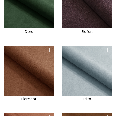
Doro
Elefan
+
+
Element
Esito