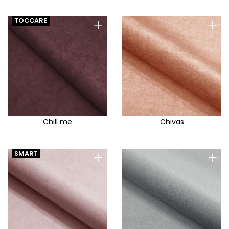
+
+
TOCCARE
Chill me
Chivas
+
+
SMART