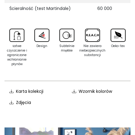
Ścieralność (test Martindale)
60 000
Łatwe
Design
Subtelnie
Nie zawiera
Oeko-tex
czyszczenie i
miękkie
niebezpiecznych
ograniczone
substancji
wchłanianie
płynów
Karta kolekcji
Wzornik kolorów
Zdjęcia