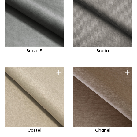
Bravo E
Breda
+
+
Castel
Chanel