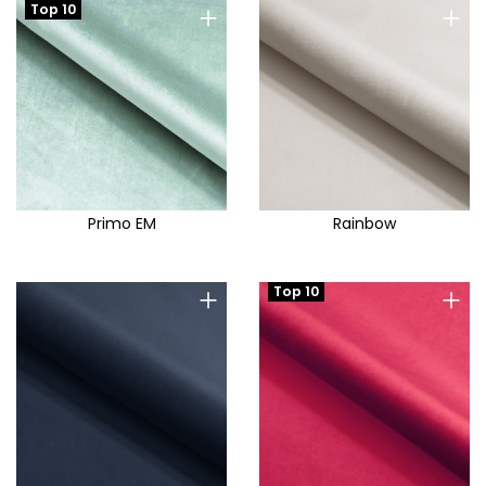
+
+
Top 10
Primo EM
Rainbow
+
+
Top 10