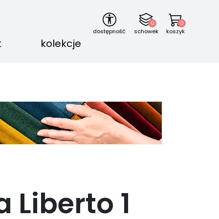
0
0
dostępność
schowek
koszyk
t
kolekcje
a Liberto
1