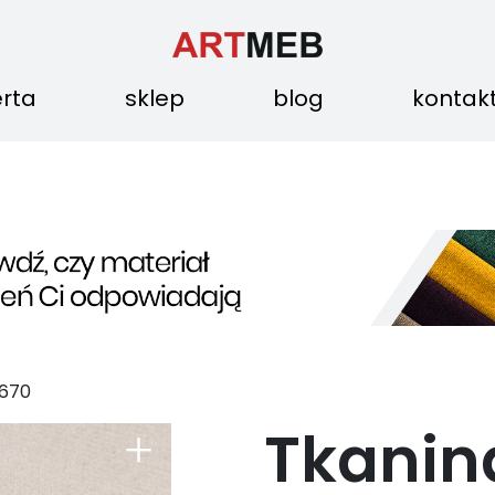
erta
sklep
blog
kontak
670
Tkanin
+