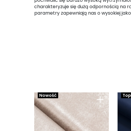
pochwalić się bardzo wysoką wytrzymałośc
charakteryzuje się dużą odpornością na r
parametry zapewniają nas o wysokiej jakoś
+
Nowość
Top