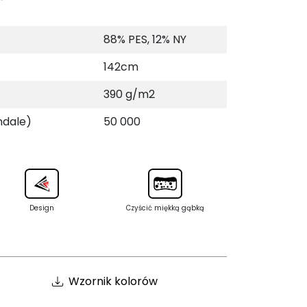
88% PES, 12% NY
142cm
390 g/m2
ndale)
50 000
Design
Czyścić miękką gąbką
Wzornik kolorów