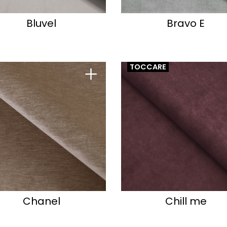
Bluvel
Bravo E
+
TOCCARE
Chanel
Chill me