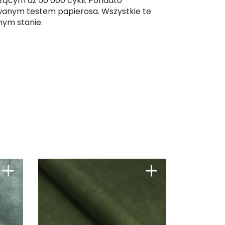
zącym aż 50 000 cykli. Ponadto
zywanym testem papierosa. Wszystkie te
nym stanie.
+
+