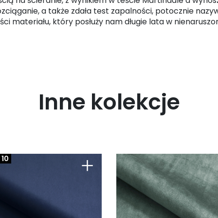
ią na ścieranie, z wynikiem w teście Martindale’a wynos
ozciąganie, a także zdała test zapalności, potocznie na
ci materiału, który posłuży nam długie lata w nienaruszo
Inne kolekcje
+
 10