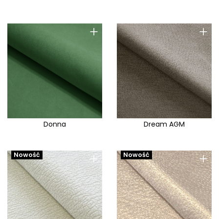
+
+
Donna
Dream AGM
+
+
Nowość
Nowość