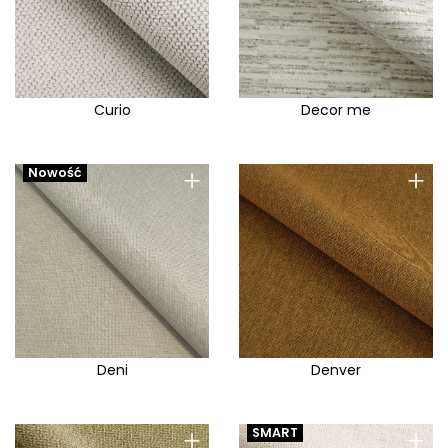
Curio
Decor me
+
+
Nowość
Deni
Denver
+
+
SMART