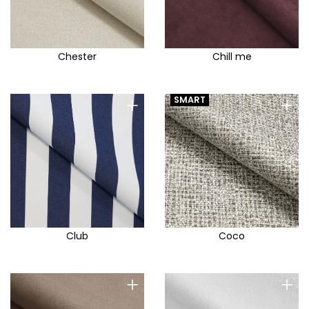
Chester
Chill me
+
+
SMART
Club
Coco
+
+