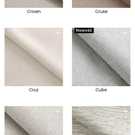
Crown
Cruse
+
+
Nowość
Cruz
Cube
+
+