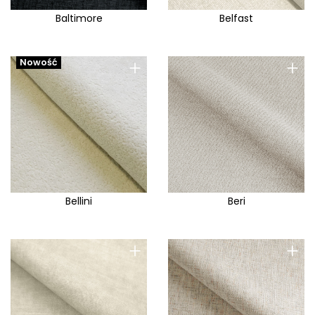
Baltimore
Belfast
+
+
Nowość
Bellini
Beri
+
+