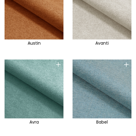
Austin
Avanti
+
+
Avra
Babel