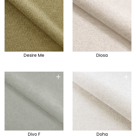
Desire Me
Diosa
+
+
Divo F
Doha