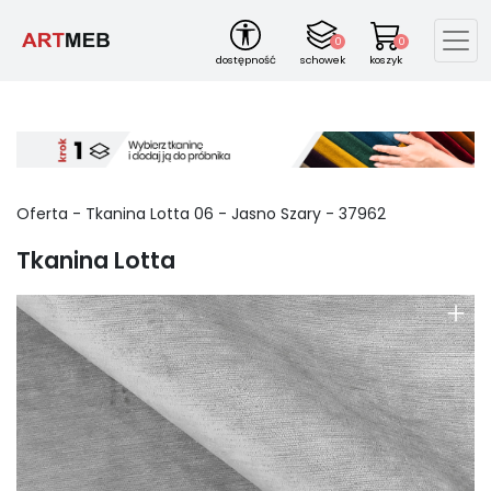
0
0
dostępność
schowek
koszyk
Oferta -
Tkanina Lotta
06
-
Jasno Szary
-
37962
Tkanina Lotta
+