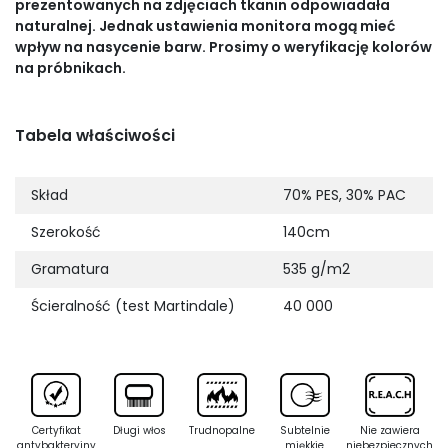
prezentowanych na zdjęciach tkanin odpowiadała
naturalnej. Jednak ustawienia monitora mogą mieć
wpływ na nasycenie barw. Prosimy o weryfikację kolorów
na próbnikach.
Tabela właściwości
Skład
70% PES, 30% PAC
Szerokość
140cm
Gramatura
535 g/m2
Ścieralność (test Martindale)
40 000
Certyfikat
Długi włos
Trudnopalne
Subtelnie
Nie zawiera
antybakteryjny
miękkie
niebezpiecznych