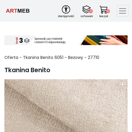
0
0
dostępność
schowek
koszyk
Oferta -
Tkanina Benito
6051
-
Beżowy
-
27710
Tkanina Benito
+