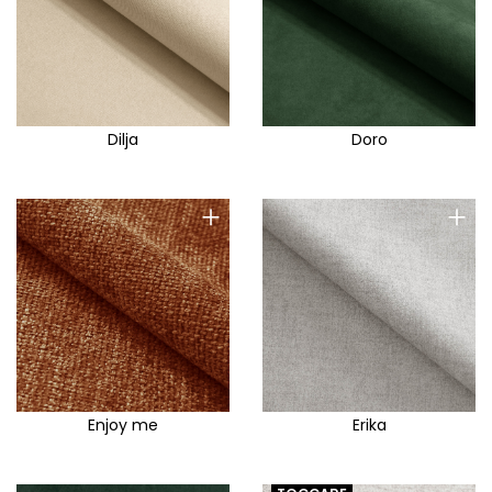
Dilja
Doro
+
+
Enjoy me
Erika