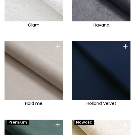
Glam
Havana
+
+
Hold me
Holland Velvet
+
+
Premium
Nowość