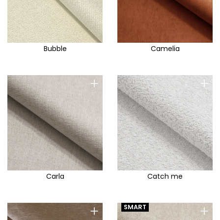
Bubble
Camelia
+
+
Carla
Catch me
+
+
SMART