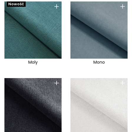
+
+
Nowość
Moly
Mono
+
+