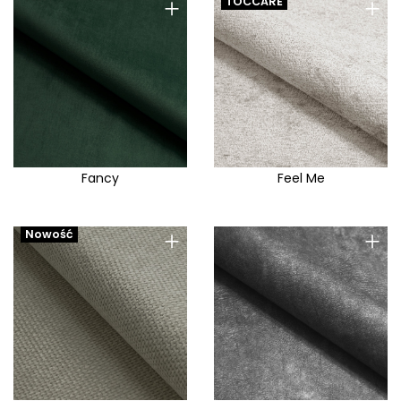
+
+
TOCCARE
Fancy
Feel Me
+
+
Nowość