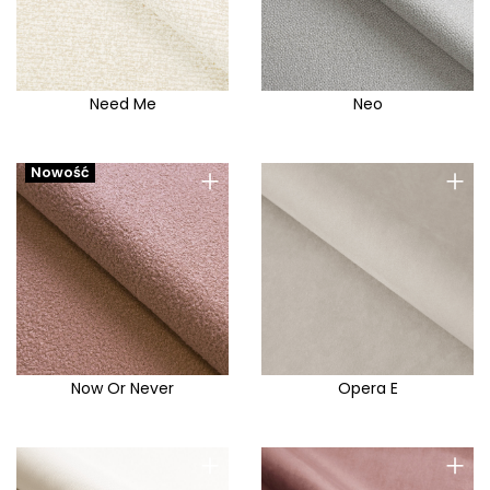
Need Me
Neo
+
+
Nowość
Now Or Never
Opera E
+
+