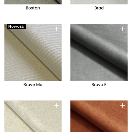
Boston
Brad
+
+
Nowość
Brave Me
Bravo E
+
+