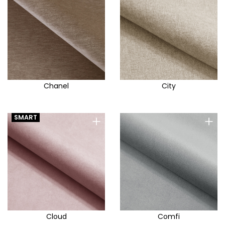
Chanel
City
+
+
SMART
Cloud
Comfi