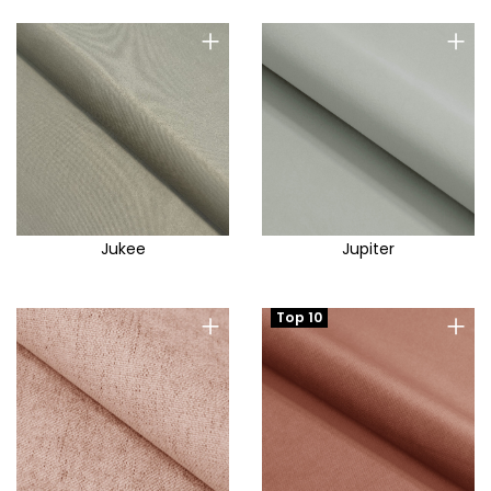
+
+
Jukee
Jupiter
+
+
Top 10