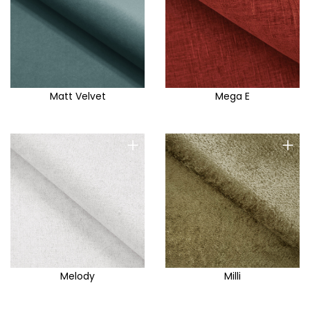
Matt Velvet
Mega E
+
+
Melody
Milli