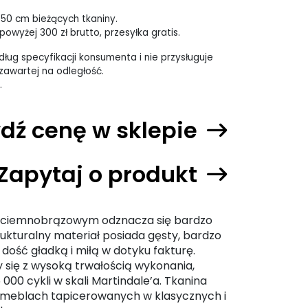
 50 cm bieżących tkaniny.
owyżej 300 zł brutto, przesyłka gratis.
ług specyfikacji konsumenta i nie przysługuje
awartej na odległość.
.
dź cenę w sklepie
Zapytaj o produkt
ze ciemnobrązowym odznacza się bardzo
rukturalny materiał posiada gęsty, bardzo
 dość gładką i miłą w dotyku fakturę.
 się z wysoką trwałością wykonania,
00 cykli w skali Martindale’a. Tkanina
a meblach tapicerowanych w klasycznych i