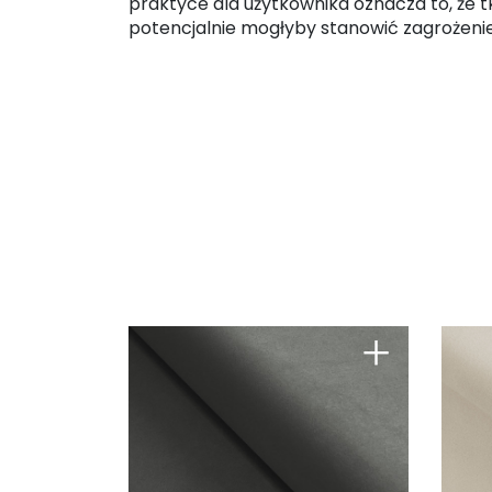
praktyce dla użytkownika oznacza to, że t
potencjalnie mogłyby stanowić zagrożenie
+