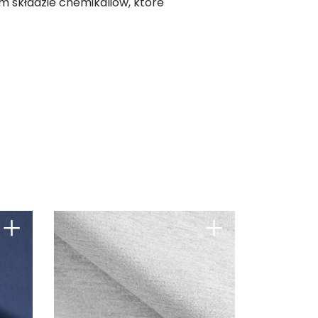
m składzie chemikaliów, które
+
+