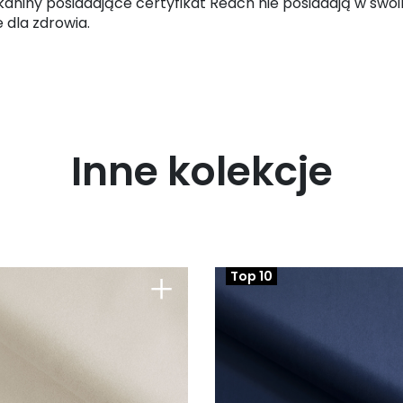
kaniny posiadające certyfikat Reach nie posiadają w swoi
 dla zdrowia.
Inne kolekcje
+
Top 10