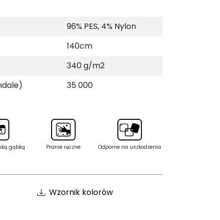
96% PES, 4% Nylon
140cm
340 g/m2
ndale)
35 000
kką gąbką
Pranie ręczne
Odporne na uszkodzenia
Wzornik kolorów