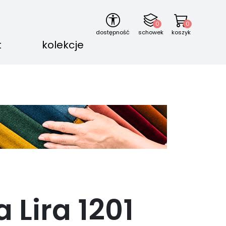
0
0
dostępność
schowek
koszyk
t
kolekcje
a Lira
1201