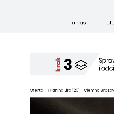
o nas
of
Oferta -
Tkanina Lira
1201
-
Ciemno Brązo