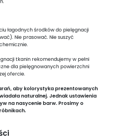
h.
yciu łagodnych środków do pielęgnacji
rować). Nie prasować. Nie suszyć
 chemicznie.
gnacji tkanin rekomendujemy w pełni
czne dla pielęgnowanych powierzchni
ej ofercie.
tarań, aby kolorystyka prezentowanych
wiadała naturalnej. Jednak ustawienia
yw na nasycenie barw. Prosimy o
róbnikach.
ści