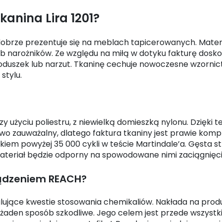
anina Lira 1201?
obrze prezentuje się na meblach tapicerowanych. Materiał
lub narożników. Ze względu na miłą w dotyku fakturę dosk
duszek lub narzut. Tkaninę cechuje nowoczesne wzornict
stylu.
y użyciu poliestru, z niewielką domieszką nylonu. Dzięki
ledwo zauważalny, dlatego faktura tkaniny jest prawie kom
iem powyżej 35 000 cykli w teście Martindale’a. Gęsta 
ateriał będzie odporny na spowodowane nimi zaciągnięci
ządzeniem REACH?
ulujące kwestie stosowania chemikaliów. Nakłada na pro
 żaden sposób szkodliwe. Jego celem jest przede wszystk