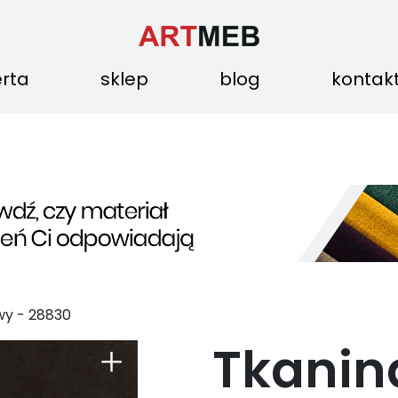
erta
sklep
blog
kontak
wy
-
28830
Tkanin
+