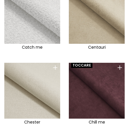
Catch me
Centauri
+
+
TOCCARE
Chester
Chill me