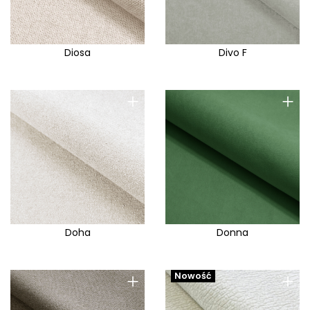
Diosa
Divo F
+
+
Doha
Donna
+
+
Nowość