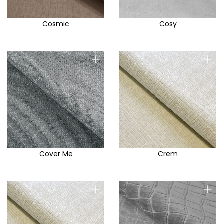
Cosmic
Cosy
+
+
Cover Me
Crem
+
+