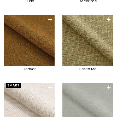
Curio
Decor me
+
+
Denver
Desire Me
+
+
SMART