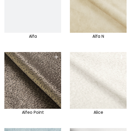
Alfa
Alfa N
+
+
Alfeo Point
Alice