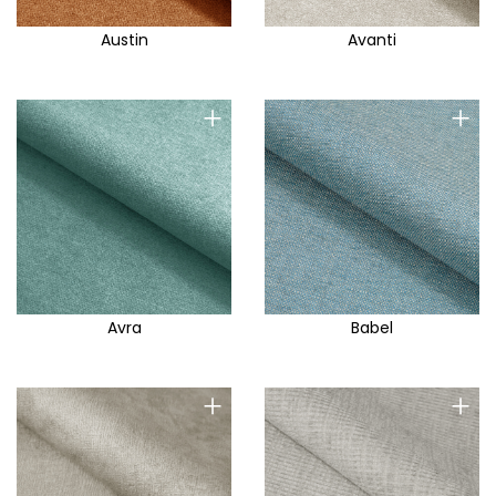
Austin
Avanti
+
+
Avra
Babel
+
+