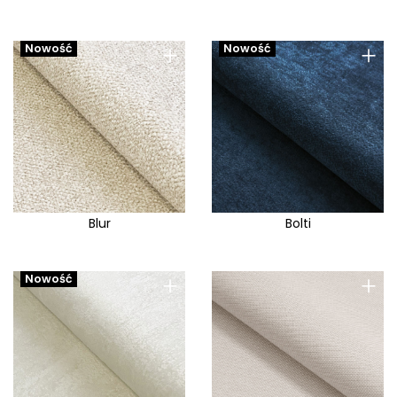
+
+
Nowość
Nowość
Blur
Bolti
+
+
Nowość