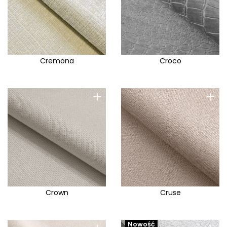
Cremona
Croco
+
+
Crown
Cruse
Nowość