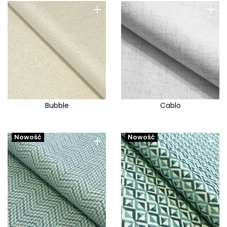
+
+
Bubble
Cablo
+
+
Nowość
Nowość