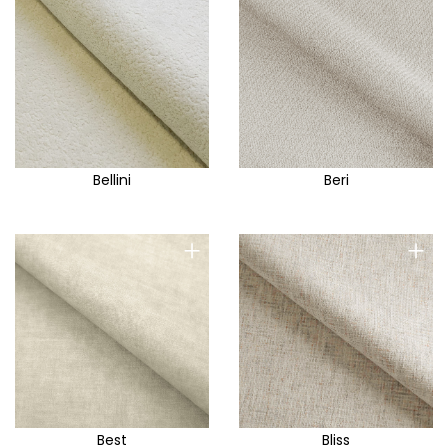
Bellini
Beri
+
+
Best
Bliss