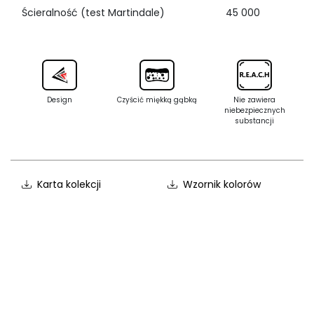
Ścieralność (test Martindale)
45 000
Design
Czyścić miękką gąbką
Nie zawiera
niebezpiecznych
substancji
Karta kolekcji
Wzornik kolorów