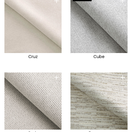
+
+
Cruz
Cube
+
+