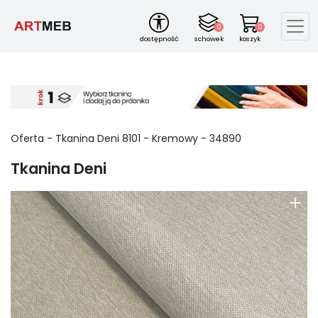
0
0
dostępność
schowek
koszyk
Oferta -
Tkanina Deni
8101
-
Kremowy
-
34890
Tkanina Deni
+