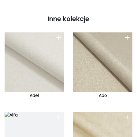
Inne kolekcje
+
+
Adel
Ado
+
+