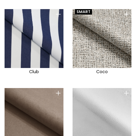
+
+
SMART
Club
Coco
+
+