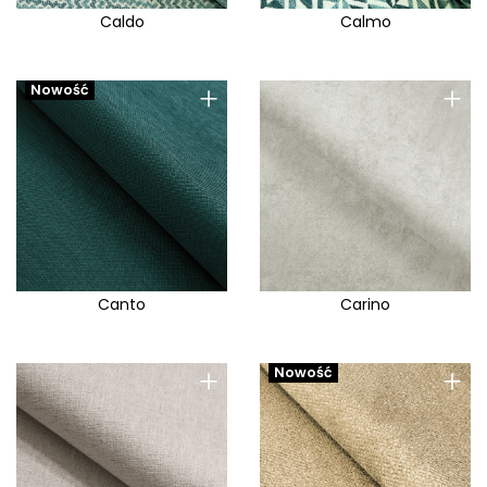
Caldo
Calmo
+
+
Nowość
Canto
Carino
+
+
Nowość