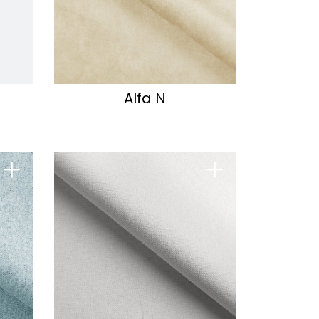
Alfa N
+
+