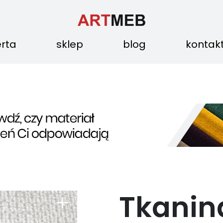
erta
sklep
blog
kontak
Tkanin
+