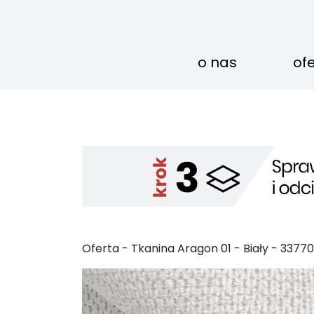
o nas
of
Oferta -
Tkanina Aragon
01
-
Biały
-
33770