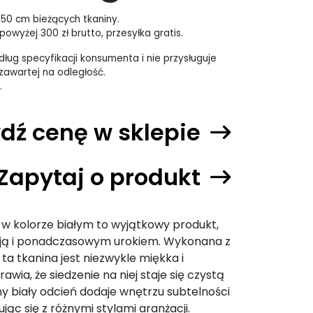
 50 cm bieżących tkaniny.
owyżej 300 zł brutto, przesyłka gratis.
ług specyfikacji konsumenta i nie przysługuje
awartej na odległość.
.
dź cenę w sklepie
Zapytaj o produkt
 w kolorze białym to wyjątkowy produkt,
ncją i ponadczasowym urokiem. Wykonana z
 ta tkanina jest niezwykle miękka i
wia, że siedzenie na niej staje się czystą
ny biały odcień dodaje wnętrzu subtelności
ując się z różnymi stylami aranżacji.