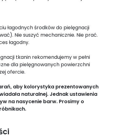
yciu łagodnych środków do pielęgnacji
rować). Nie suszyć mechanicznie. Nie prać.
oces łagodny.
gnacji tkanin rekomendujemy w pełni
czne dla pielęgnowanych powierzchni
ej ofercie.
tarań, aby kolorystyka prezentowanych
wiadała naturalnej. Jednak ustawienia
yw na nasycenie barw. Prosimy o
róbnikach.
ści