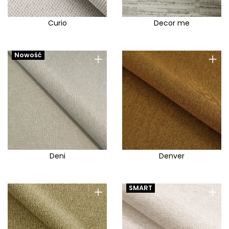
Curio
Decor me
+
+
Nowość
Deni
Denver
+
+
SMART