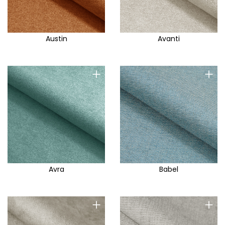
Austin
Avanti
+
+
Avra
Babel
+
+