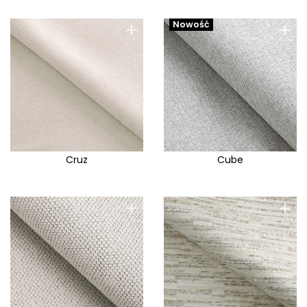
+
+
Nowość
Cruz
Cube
+
+