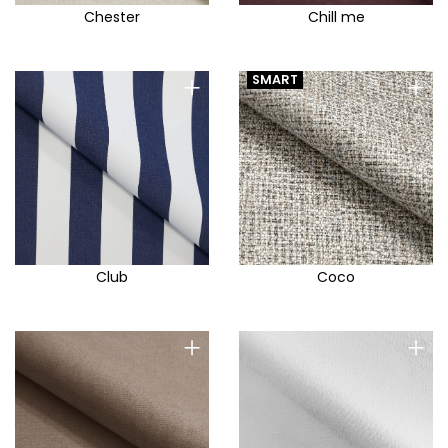
Chester
Chill me
+
+
SMART
Club
Coco
+
+