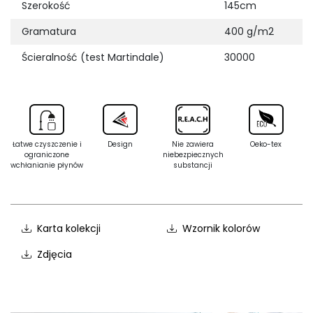
Szerokość
145cm
Gramatura
400 g/m2
Ścieralność (test Martindale)
30000
Łatwe czyszczenie i
Design
Nie zawiera
Oeko-tex
ograniczone
niebezpiecznych
wchłanianie płynów
substancji
Karta kolekcji
Wzornik kolorów
Zdjęcia