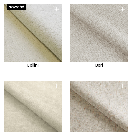
+
+
Nowość
Bellini
Beri
+
+