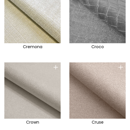
Cremona
Croco
+
+
Crown
Cruse