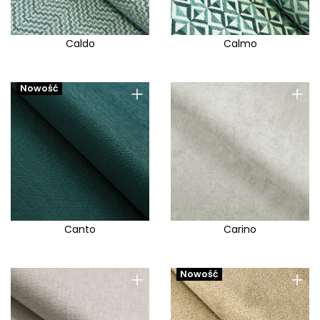
Caldo
Calmo
+
+
Nowość
Canto
Carino
+
+
Nowość