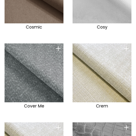
Cosmic
Cosy
+
+
Cover Me
Crem
+
+