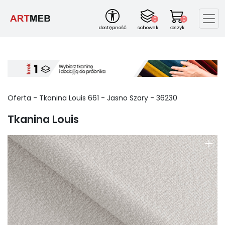
0
0
dostępność
schowek
koszyk
Oferta -
Tkanina Louis
661
-
Jasno Szary
-
36230
Tkanina Louis
+