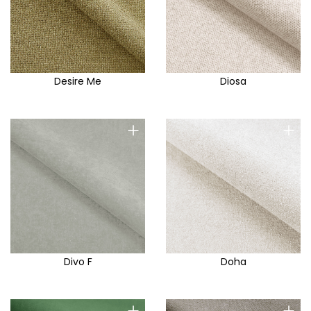
Desire Me
Diosa
+
+
Divo F
Doha
+
+