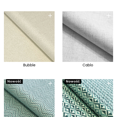
+
+
Bubble
Cablo
+
+
Nowość
Nowość