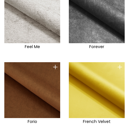
Feel Me
Forever
+
+
Forio
French Velvet