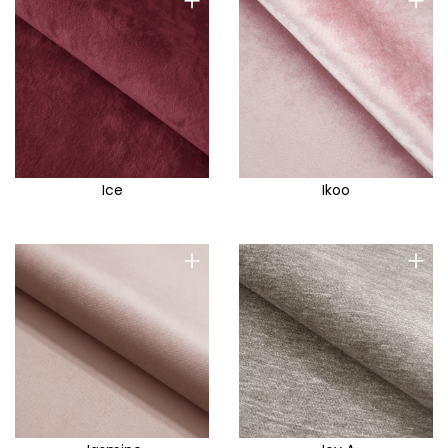
+
+
Ice
Ikoo
+
+