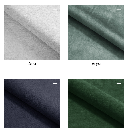
+
+
Ana
Arya
+
+