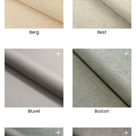
Berg
Best
+
+
Bluvel
Boston
+
+