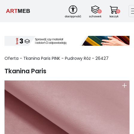
0
0
dostępność
schowek
koszyk
Oferta -
Tkanina Paris
PINK
-
Pudrowy Róż
-
26427
Tkanina Paris
+