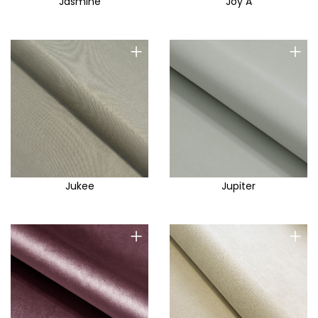
Jasmine
Joy A
+
+
Jukee
Jupiter
+
+