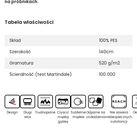
na próbnikach.
Tabela właściwości
Skład
100% PES
Szerokość
140cm
Gramatura
520 g/m2
Ścieralność (test Martindale)
100 000
Design
Długi
Trudnopalne
Czyścić
Subtelnie
Odporne na
Nie zawiera
Oe
włos
miękką
miękkie
uszkodzenia
niebezpiecznych
gąbką
substancji