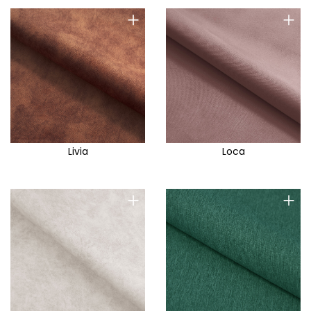
+
+
Livia
Loca
+
+