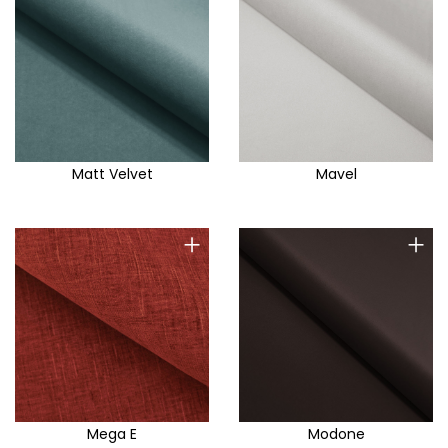
Matt Velvet
Mavel
+
+
Mega E
Modone