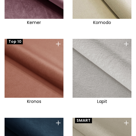
Kemer
Komodo
+
+
Top 10
Kronos
Lapit
+
+
SMART