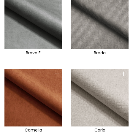
Bravo E
Breda
+
+
Camelia
Carla