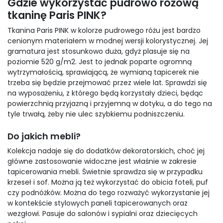
Gdzie wykorzystać pudrowo różową
tkaninę Paris PINK?
Tkanina Paris PINK w kolorze pudrowego różu jest bardzo
cenionym materiałem w modnej wersji kolorystycznej. Jej
gramatura jest stosunkowo duża, gdyż plasuje się na
poziomie 520 g/m2. Jest to jednak poparte ogromną
wytrzymałością, sprawiającą, że wymianą tapicerek nie
trzeba się będzie przejmować przez wiele lat. Sprawdzi się
na wyposażeniu, z którego będą korzystały dzieci, będąc
powierzchnią przyjazną i przyjemną w dotyku, a do tego na
tyle trwałą, żeby nie ulec szybkiemu podniszczeniu.
Do jakich mebli?
Kolekcja nadaje się do dodatków dekoratorskich, choć jej
główne zastosowanie widoczne jest właśnie w zakresie
tapicerowania mebli. Świetnie sprawdza się w przypadku
krzeseł i sof. Można ją też wykorzystać do obicia foteli, puf
czy podnóżków. Można do tego rozważyć wykorzystanie jej
w kontekście stylowych paneli tapicerowanych oraz
wezgłowi. Pasuje do salonów i sypialni oraz dziecięcych