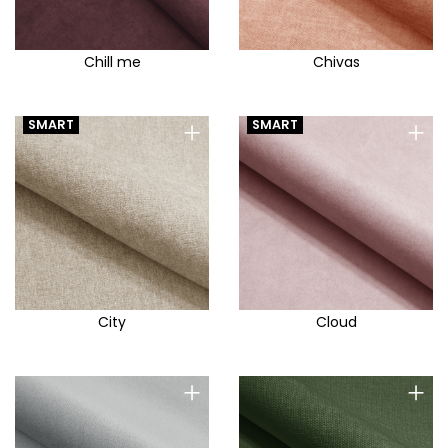
Chill me
Chivas
+
+
SMART
SMART
City
Cloud
+
+