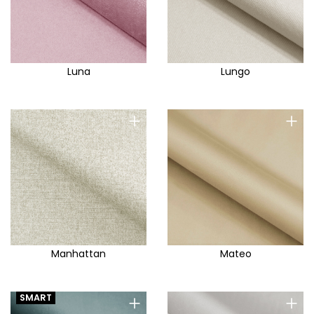
Luna
Lungo
+
+
Manhattan
Mateo
+
+
SMART