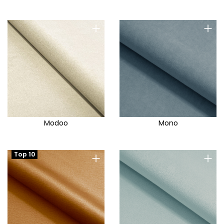
+
+
Modoo
Mono
+
+
Top 10