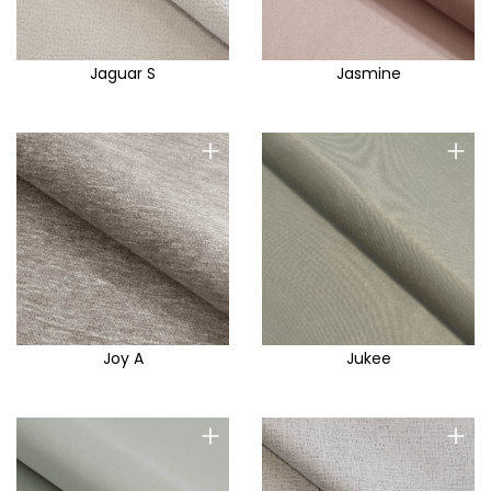
Jaguar S
Jasmine
+
+
Joy A
Jukee
+
+