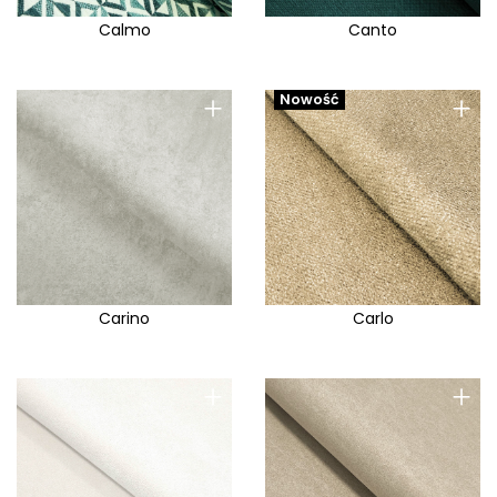
Calmo
Canto
+
+
Nowość
Carino
Carlo
+
+