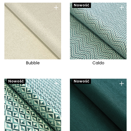
+
+
Nowość
Bubble
Caldo
+
+
Nowość
Nowość