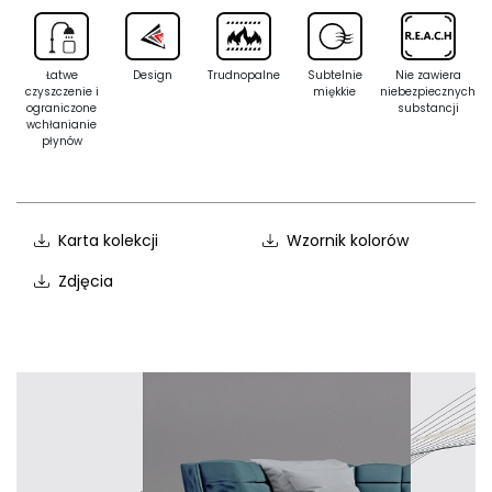
Łatwe
Design
Trudnopalne
Subtelnie
Nie zawiera
czyszczenie i
miękkie
niebezpiecznych
ograniczone
substancji
wchłanianie
płynów
Karta kolekcji
Wzornik kolorów
Zdjęcia