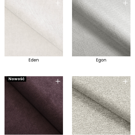
+
+
Eden
Egon
+
+
Nowość