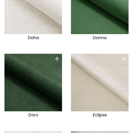
Doha
Donna
+
+
Doro
Eclipse