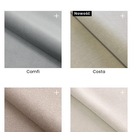
+
+
Nowość
Comfi
Costa
+
+