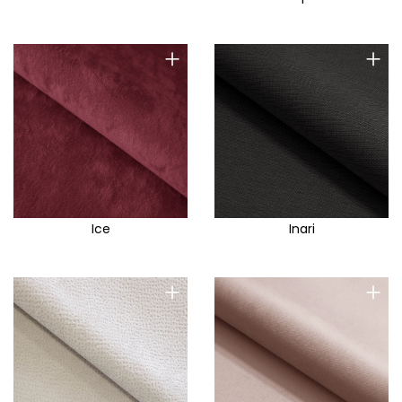
+
+
Ice
Inari
+
+