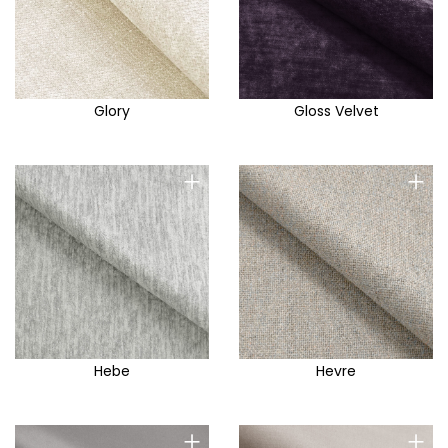
Glory
Gloss Velvet
+
+
Hebe
Hevre
+
+