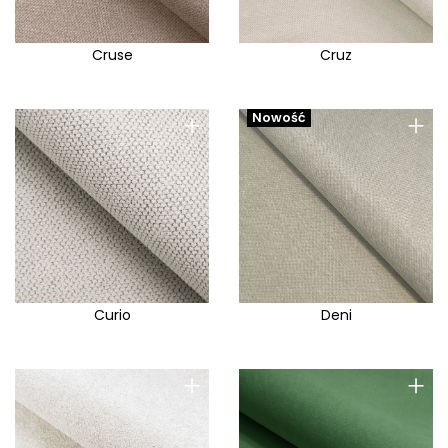
Cruse
Cruz
+
+
Nowość
Curio
Deni
+
+