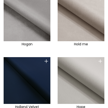
Hogan
Hold me
+
+
Holland Velvet
Hope