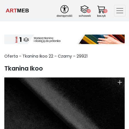
0
0
dostępność
schowek
koszyk
Oferta -
Tkanina Ikoo
22
-
Czarny
-
29921
Tkanina Ikoo
+