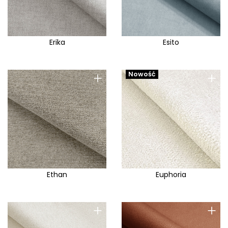
Erika
Esito
+
+
Nowość
Ethan
Euphoria
+
+