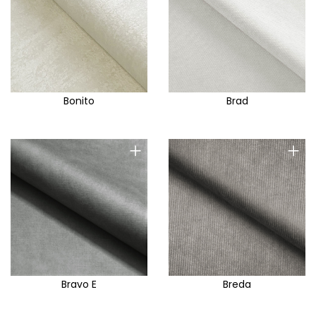
Bonito
Brad
+
+
Bravo E
Breda