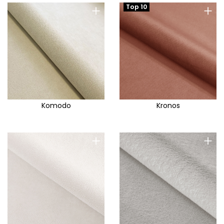
+
+
Top 10
Komodo
Kronos
+
+