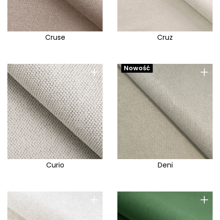
Cruse
Cruz
+
+
Nowość
Curio
Deni
+
+