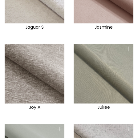
Jaguar S
Jasmine
+
+
Joy A
Jukee
+
+