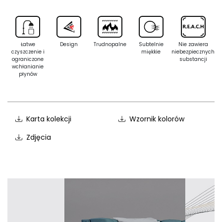
Łatwe
Design
Trudnopalne
Subtelnie
Nie zawiera
czyszczenie i
miękkie
niebezpiecznych
ograniczone
substancji
wchłanianie
płynów
Karta kolekcji
Wzornik kolorów
Zdjęcia