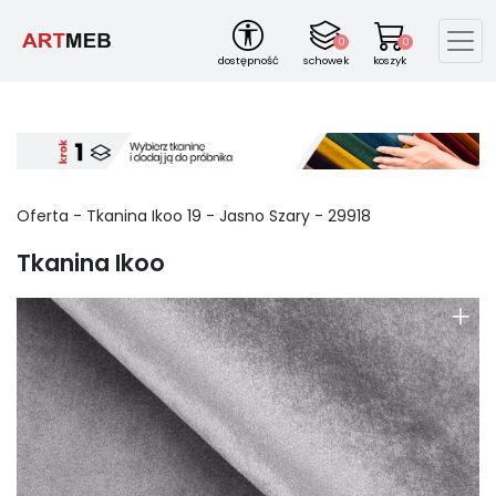
0
0
dostępność
schowek
koszyk
Oferta -
Tkanina Ikoo
19
-
Jasno Szary
-
29918
Tkanina Ikoo
+