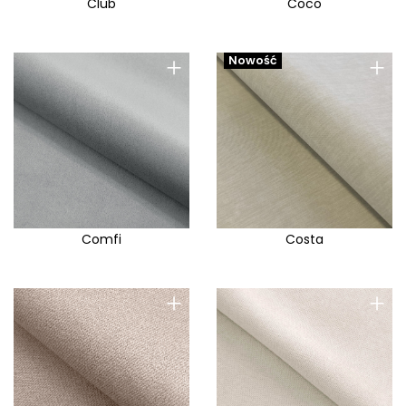
Club
Coco
+
+
Nowość
Comfi
Costa
+
+