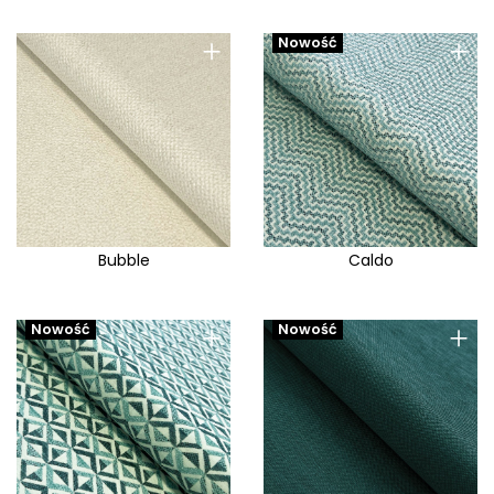
+
+
Nowość
Bubble
Caldo
+
+
Nowość
Nowość