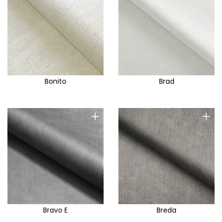
Bonito
Brad
+
+
Bravo E
Breda