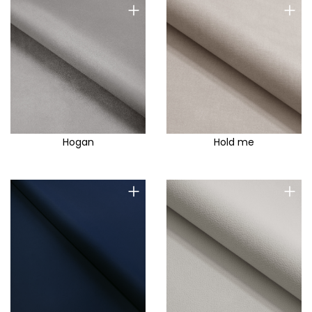
+
+
Hogan
Hold me
+
+