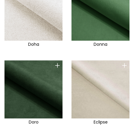
Doha
Donna
+
+
Doro
Eclipse