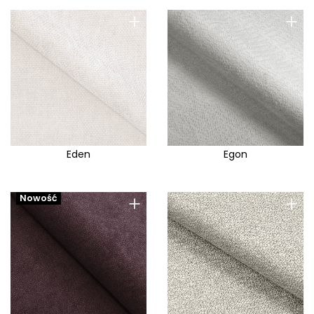
+
+
Eden
Egon
+
+
Nowość