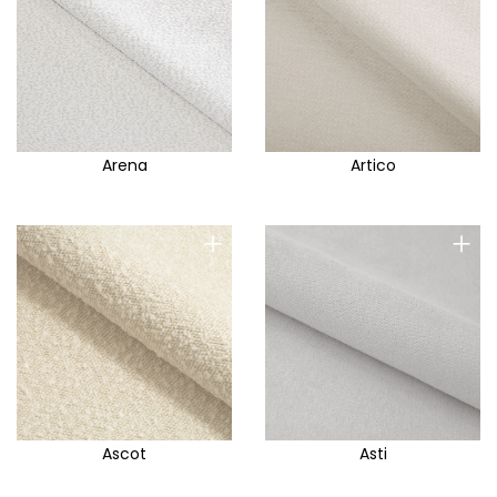
Arena
Artico
+
+
Ascot
Asti