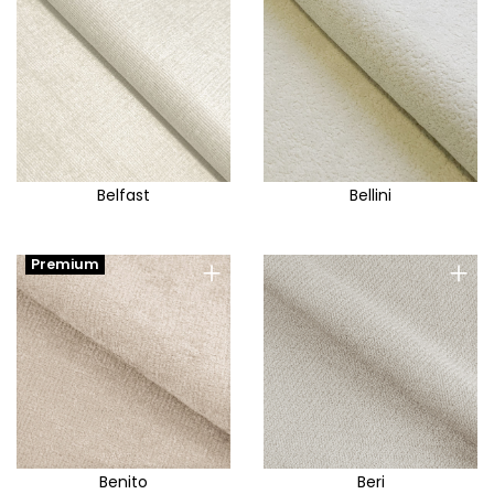
Belfast
Bellini
+
+
Premium
Benito
Beri