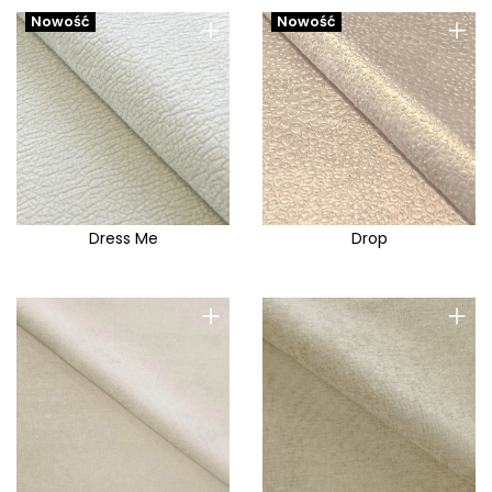
+
+
Nowość
Nowość
Dress Me
Drop
+
+