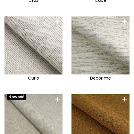
Cruz
Cube
+
+
Curio
Decor me
+
+
Nowość