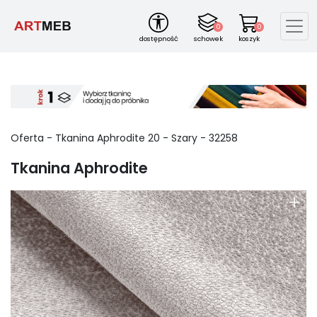
0
0
dostępność
schowek
koszyk
Oferta -
Tkanina Aphrodite
20
-
Szary
-
32258
Tkanina Aphrodite
+