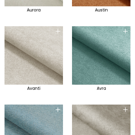
Aurora
Austin
+
+
Avanti
Avra
+
+