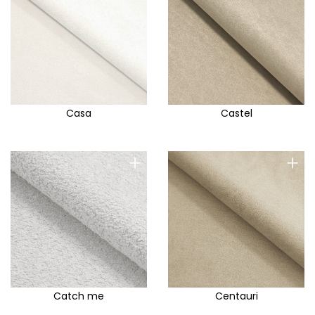
Casa
Castel
+
+
Catch me
Centauri