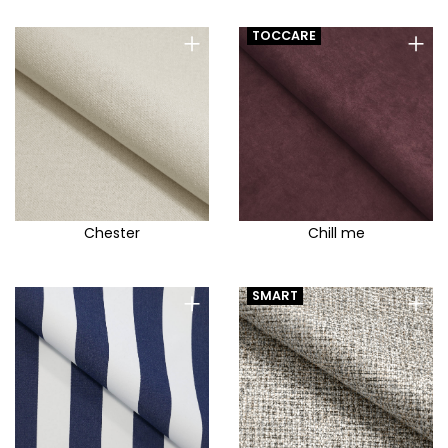
+
+
TOCCARE
Chester
Chill me
+
+
SMART