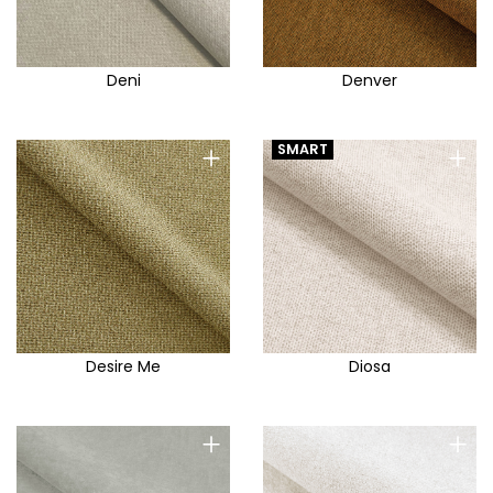
Deni
Denver
+
+
SMART
Desire Me
Diosa
+
+