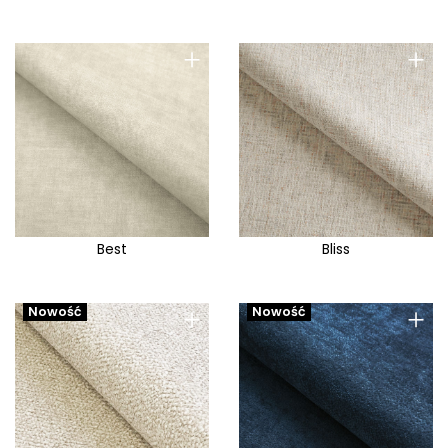
+
+
Best
Bliss
+
+
Nowość
Nowość