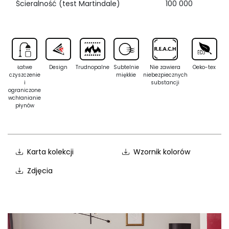
Ścieralność (test Martindale)
100 000
Łatwe
Design
Trudnopalne
Subtelnie
Nie zawiera
Oeko-tex
czyszczenie
miękkie
niebezpiecznych
i
substancji
ograniczone
wchłanianie
płynów
Karta kolekcji
Wzornik kolorów
Zdjęcia