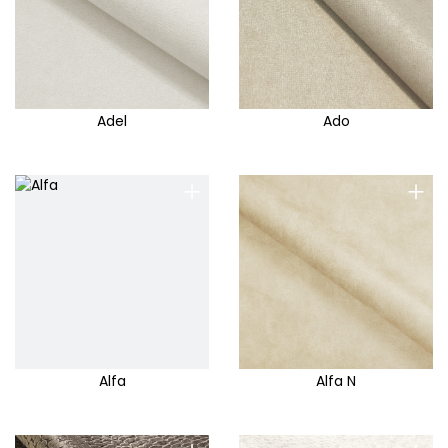
Adel
Ado
+
+
Alfa
Alfa N