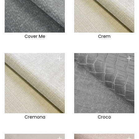
Cover Me
Crem
+
+
Cremona
Croco
+
+