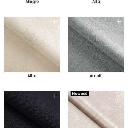
Allegro
Alta
+
+
Altro
Amalfi
+
+
Nowość