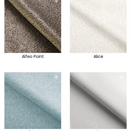
+
+
Alfeo Point
Alice
+
+