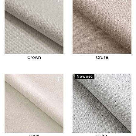
Crown
Cruse
+
+
Nowość