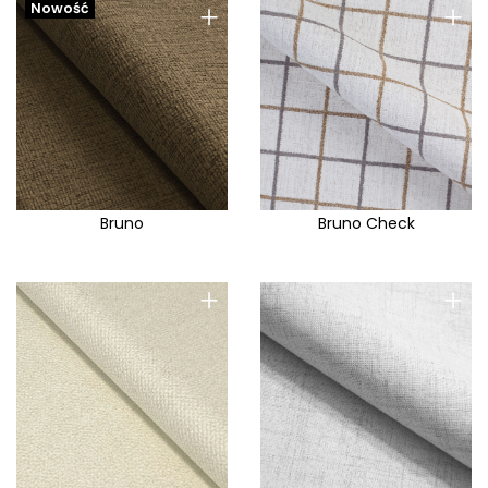
+
+
Nowość
Bruno
Bruno Check
+
+