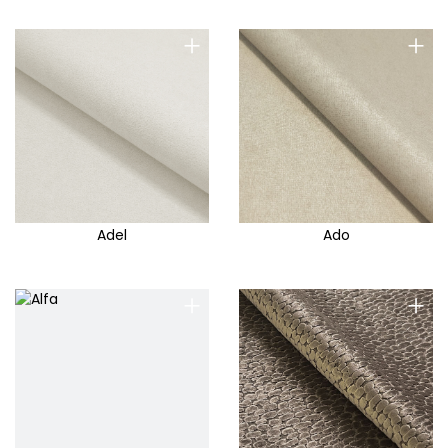
+
+
Adel
Ado
+
+