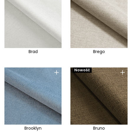
Brad
Brego
+
+
Nowość
Brooklyn
Bruno