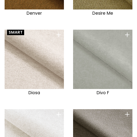
Denver
Desire Me
+
+
SMART
Diosa
Divo F
+
+