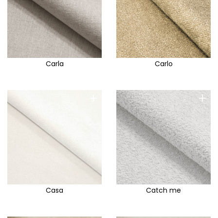
Carla
Carlo
+
+
Casa
Catch me