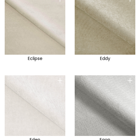
Eclipse
Eddy
+
+
Eden
Egon