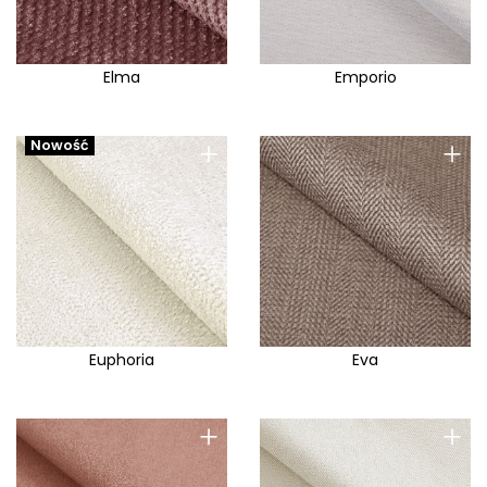
Elma
Emporio
+
+
Nowość
Euphoria
Eva
+
+