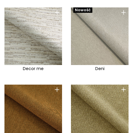
+
+
Nowość
Decor me
Deni
+
+