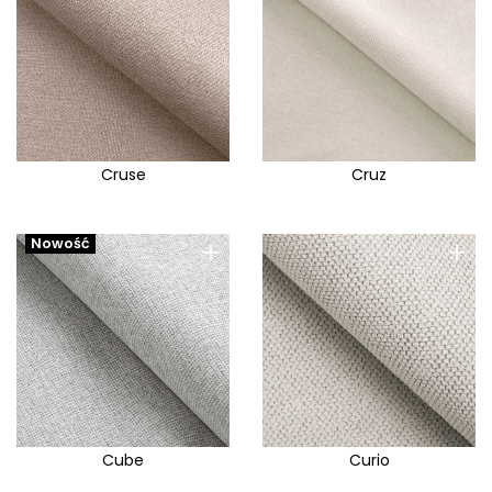
Cruse
Cruz
+
+
Nowość
Cube
Curio