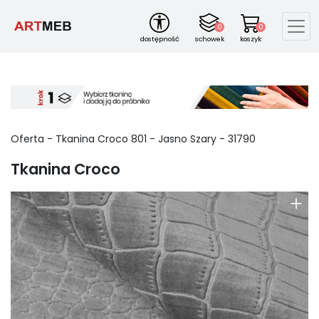
0
0
dostępność
schowek
koszyk
Oferta -
Tkanina Croco
801
-
Jasno Szary
-
31790
Tkanina Croco
+