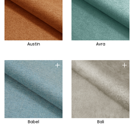
Austin
Avra
+
+
Babel
Bali