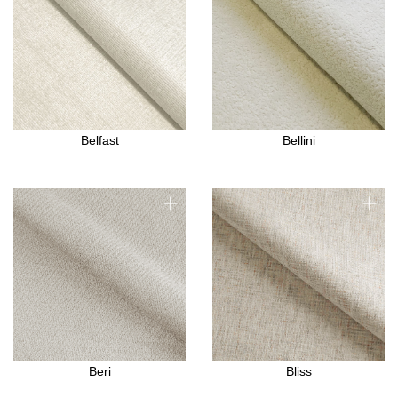
Belfast
Bellini
+
+
Beri
Bliss