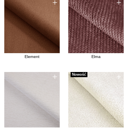
+
+
Element
Elma
+
+
Nowość