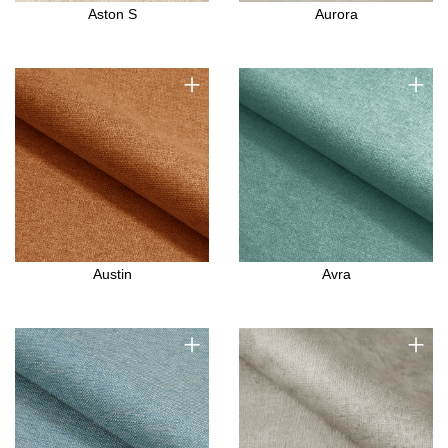
Aston S
Aurora
+
+
Austin
Avra
+
+