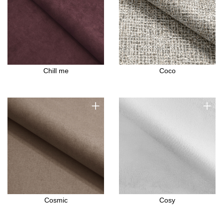
Chill me
Coco
+
+
Cosmic
Cosy