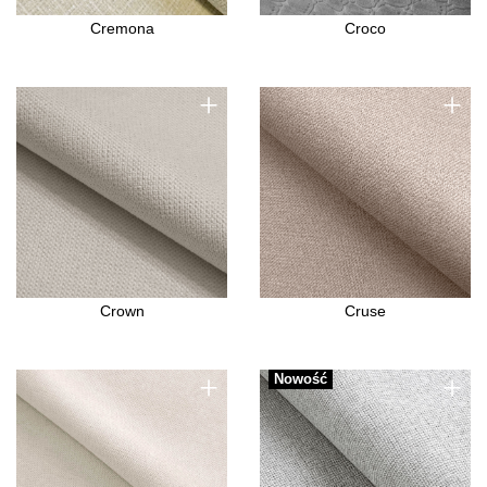
Cremona
Croco
+
+
Crown
Cruse
+
+
Nowość