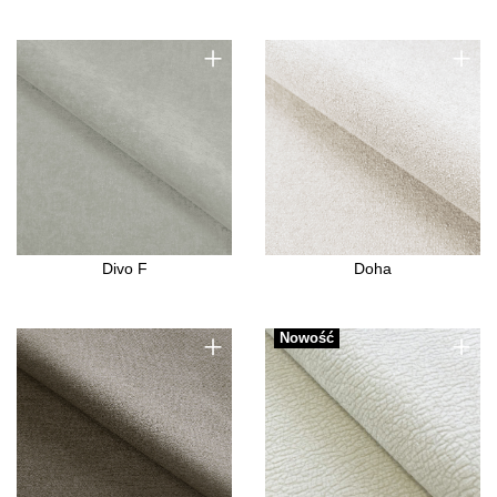
+
+
Divo F
Doha
+
+
Nowość