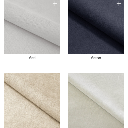
+
+
Asti
Aston
+
+