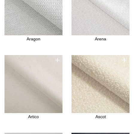
Aragon
Arena
+
+
Artico
Ascot