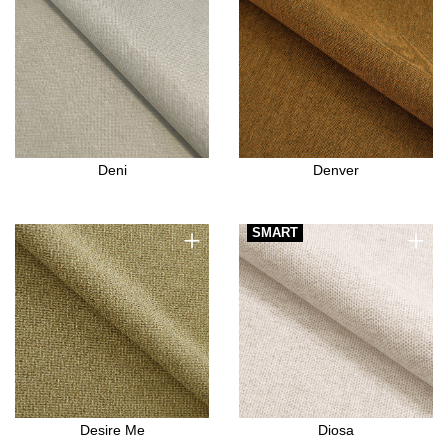
Deni
Denver
+
+
SMART
Desire Me
Diosa