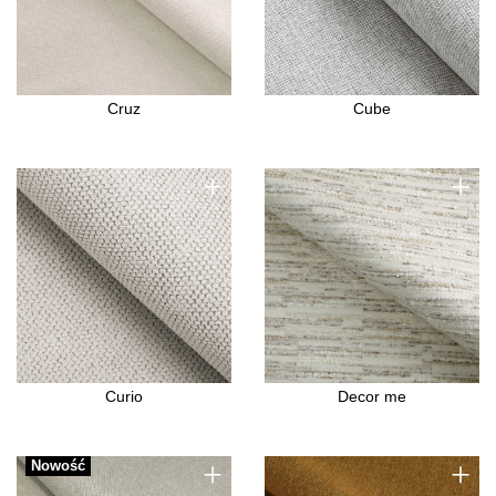
Cruz
Cube
+
+
Curio
Decor me
+
+
Nowość