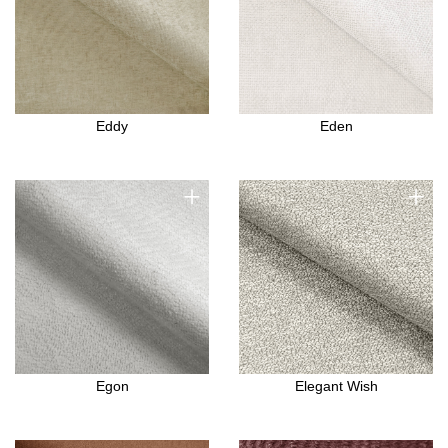
Eddy
Eden
+
+
Egon
Elegant Wish