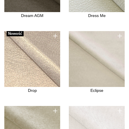
Dream AGM
Dress Me
+
+
Nowość
Drop
Eclipse
+
+