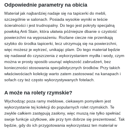
Odpowiednie parametry na obicia
Materiał jak najbardziej nadaje się na tapicerki do mebli,
szczególnie w salonach. Posiada wysokie wyniki w teście
ścieralności i jest trudnopalny. Do tego jest pokryty specjalną
powłoką Anti Stain, która ułatwia późniejsze dbanie o czystość
powierzchni na wyposażeniu. Rozlane ciecze nie przenikają
szybko do środka tapicerki, lecz utrzymują się na powierzchni,
więc możesz je wytrzeć, unikając plam. Do tego materiał będzie
się nadawał do czyszczenia z wykorzystaniem mydła i wody, czym
można w prosty sposób usunąć większość zabrudzeń, bez
konieczności stosowania specjalistycznych środków. Przy takich
właściwościach kolekcję warto zatem zastosować na kanapach i
sofach czy też często wykorzystywanych fotelach.
A może na rolety rzymskie?
Wychodząc poza ramy meblowe, ciekawym pomysłem jest
wykorzystanie tej kolekcji do popularnych rolet rzymskich. Te
zwykle całkiem zastępują zasłony, więc muszą nie tylko spełniać
swoje funkcje użytkowe, ale przy tym dobrze się prezentować. Tak
będzie, gdy do ich przygotowania wykorzystasz ten materiał w