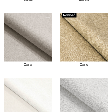
+
+
Nowość
Carla
Carlo
+
+