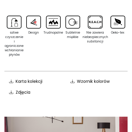
Łatwe
Design
Trudnopalne
Subtelnie
Nie zawiera
Oeko-tex
czyszczenie
miękkie
niebezpiecznych
i
substancji
ograniczone
wchłanianie
płynów
Karta kolekcji
Wzornik kolorów
Zdjęcia