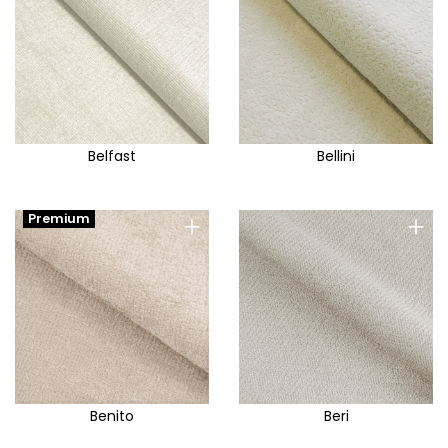
Belfast
Bellini
+
+
Premium
Benito
Beri