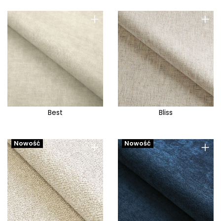
+
+
Best
Bliss
+
+
Nowość
Nowość