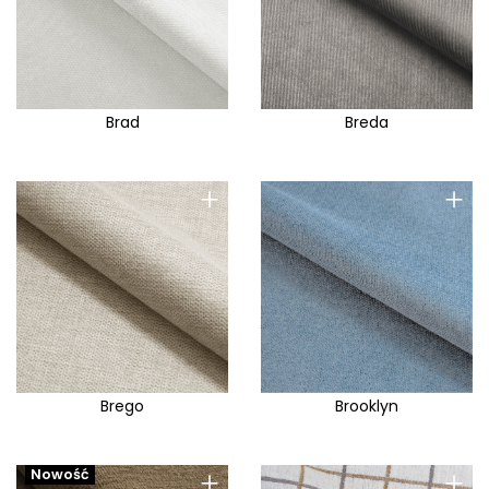
Brad
Breda
+
+
Brego
Brooklyn
+
+
Nowość