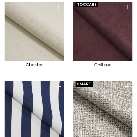
+
+
TOCCARE
Chester
Chill me
+
+
SMART