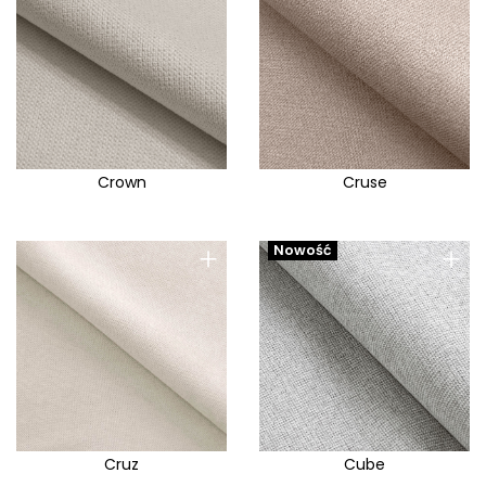
Crown
Cruse
+
+
Nowość
Cruz
Cube