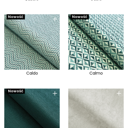
+
+
Nowość
Nowość
Caldo
Calmo
+
+
Nowość