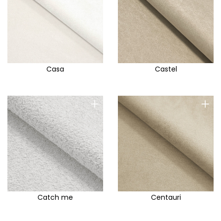
Casa
Castel
+
+
Catch me
Centauri