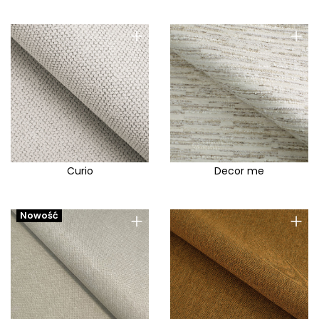
+
+
Curio
Decor me
+
+
Nowość