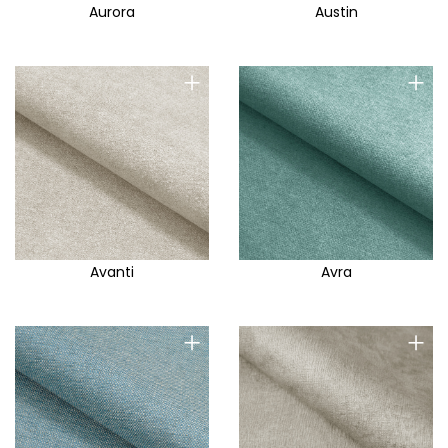
Aurora
Austin
+
+
Avanti
Avra
+
+