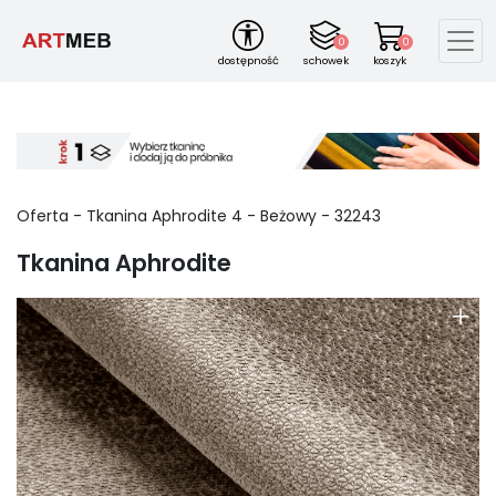
0
0
dostępność
schowek
koszyk
Oferta -
Tkanina Aphrodite
4
-
Beżowy
-
32243
Tkanina Aphrodite
+