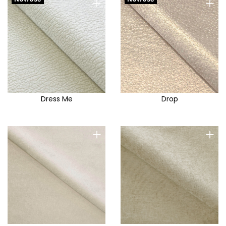
+
+
Dress Me
Drop
+
+