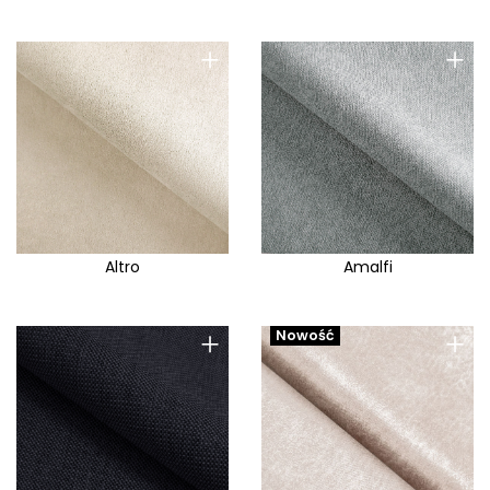
+
+
Altro
Amalfi
+
+
Nowość