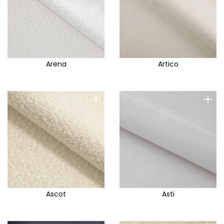
Arena
Artico
+
+
Ascot
Asti