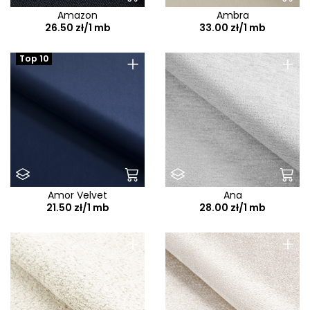
Amazon
Ambra
26.50 zł/1 mb
33.00 zł/1 mb
+
+
Top 10
Amor Velvet
Ana
21.50 zł/1 mb
28.00 zł/1 mb
+
+