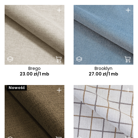
+
+
Brego
Brooklyn
23.00 zł/1 mb
27.00 zł/1 mb
+
+
Nowość