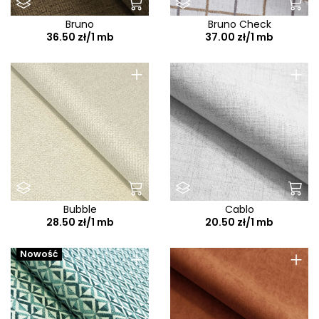
Bruno
Bruno Check
36.50 zł/1 mb
37.00 zł/1 mb
+
+
Bubble
Cablo
28.50 zł/1 mb
20.50 zł/1 mb
+
+
Nowość