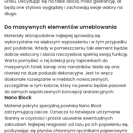
uroku. Decydując się na takie obicia, masz gwarancję, że
będą one stylowo wyglądały i zachowają swoje walory na
długo.
Do masywnych elementów umeblowania
Materiały skóropodobne najlepiej sprawdzą się
wykorzystane na większym wyposażeniu i w tym przypadku
jest podobnie. Wtedy w pomieszczeniu taki element będzie
dobrze widoczny i obicia rzeczywiście spełnią swoją funkcję.
Warto pomyśleć o tej kolekcji przy tapicerkach do
masywnych foteli, kanap oraz narożników. Nada się ona
również na duże poduszki dekoracyjne. Jest to wręcz
doskonałe rozwiązanie w meblach nowoczesnych,
szczególnie w tym kolorze, który na pewno będzie pasował
do samych współczesnych koncepcji aranżacyjnych.
Nano Block
Materiał pokryto specjalną powłoką Nano Block
zatrzymującą ciecze. Oznacza to łatwiejsze utrzymanie
tkaniny w czystości i proste usuwanie ewentualnych
zabrudzeń. Najlepiej reagować od razu po ich pojawieniu się,
pozbywając się płynów chłonnymi ręcznikami papierowymi