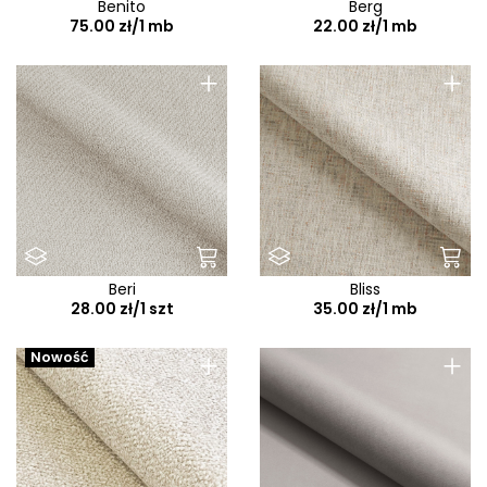
Benito
Berg
75.00 zł/1 mb
22.00 zł/1 mb
+
+
Beri
Bliss
28.00 zł/1 szt
35.00 zł/1 mb
+
+
Nowość