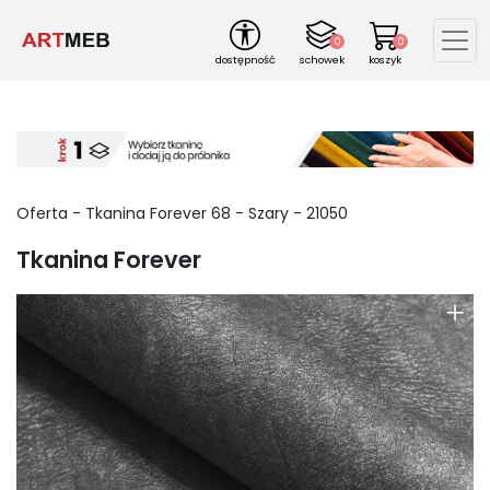
0
0
dostępność
schowek
koszyk
Oferta - Tkanina Forever
68
-
Szary
-
21050
Tkanina Forever
+