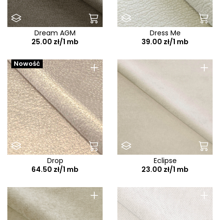
Dream AGM
Dress Me
25.00 zł/1 mb
39.00 zł/1 mb
+
+
Nowość
Drop
Eclipse
64.50 zł/1 mb
23.00 zł/1 mb
+
+