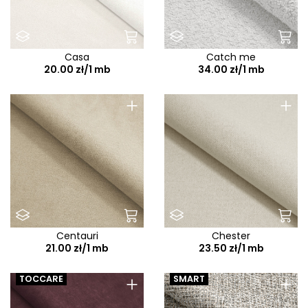
Casa
Catch me
20.00 zł/1 mb
34.00 zł/1 mb
+
+
Centauri
Chester
21.00 zł/1 mb
23.50 zł/1 mb
+
+
TOCCARE
SMART