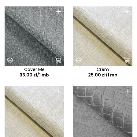
+
+
Cover Me
Crem
33.00 zł/1 mb
25.00 zł/1 mb
+
+