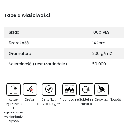
Tabela właściwości
Skład
100% PES
Szerokość
142cm
Gramatura
300 g/m2
Ścieralność (test Martindale)
50 000
Łatwe
Design
Certyfikat
Trudnopalne
Subtelnie
Oeko-tex
Nowość !
czyszczenie
antybakteryjny
miękkie
i
ograniczone
wchłanianie
płynów