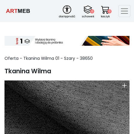
0
0
dostępność
schowek
koszyk
Oferta - Tkanina Wilma
01
-
Szary
-
38650
Tkanina Wilma
+