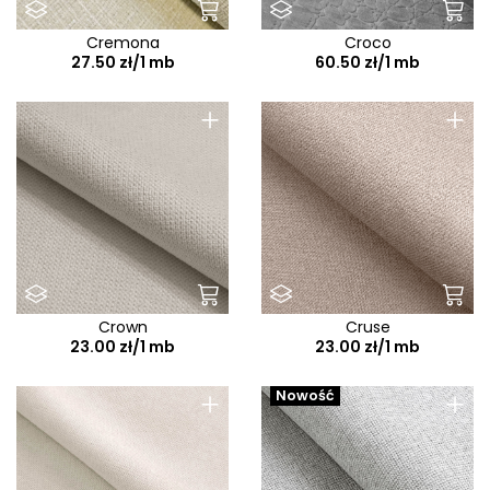
Cremona
Croco
27.50 zł/1 mb
60.50 zł/1 mb
+
+
Crown
Cruse
23.00 zł/1 mb
23.00 zł/1 mb
+
+
Nowość