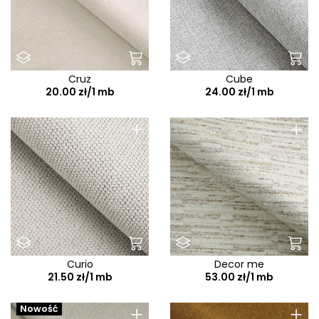
Cruz
Cube
20.00 zł/1 mb
24.00 zł/1 mb
+
+
Curio
Decor me
21.50 zł/1 mb
53.00 zł/1 mb
+
+
Nowość