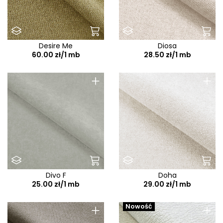
Desire Me
Diosa
60.00 zł/1 mb
28.50 zł/1 mb
+
+
Divo F
Doha
25.00 zł/1 mb
29.00 zł/1 mb
+
+
Nowość