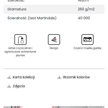
Szerokość
145cm
Gramatura
260 g/m2
Ścieralność (test Martindale)
40 000
Łatwe czyszczenie i
Design
Czyścić miękką gąbką
ograniczone wchłanianie
płynów
Karta kolekcji
Wzornik kolorów
Zdjęcia