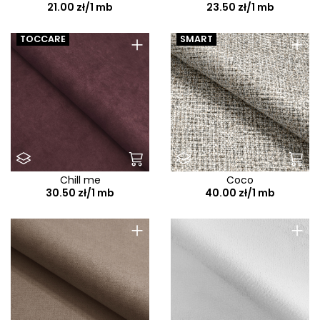
21.00 zł/1 mb
23.50 zł/1 mb
+
+
TOCCARE
SMART
Chill me
Coco
30.50 zł/1 mb
40.00 zł/1 mb
+
+