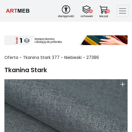
0
0
dostępność
schowek
koszyk
Oferta - Tkanina Stark
377
-
Niebieski
-
27386
Tkanina Stark
+