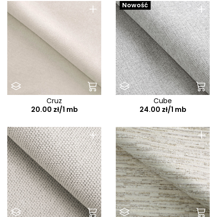
+
+
Nowość
Cruz
Cube
20.00 zł/1 mb
24.00 zł/1 mb
+
+