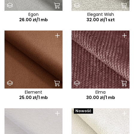
Egon
Elegant Wish
26.00 zł/1 mb
32.00 zł/1 szt
+
+
Element
Elma
25.00 zł/1 mb
30.00 zł/1 mb
+
+
Nowość