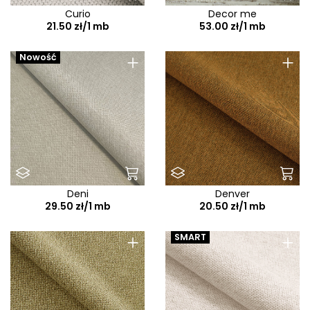
Curio
Decor me
21.50 zł/1 mb
53.00 zł/1 mb
+
+
Nowość
Deni
Denver
29.50 zł/1 mb
20.50 zł/1 mb
+
+
SMART