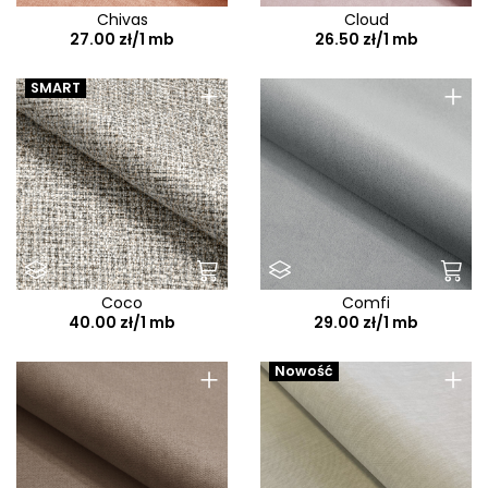
Chivas
Cloud
27.00 zł/1 mb
26.50 zł/1 mb
+
+
SMART
Coco
Comfi
40.00 zł/1 mb
29.00 zł/1 mb
+
+
Nowość