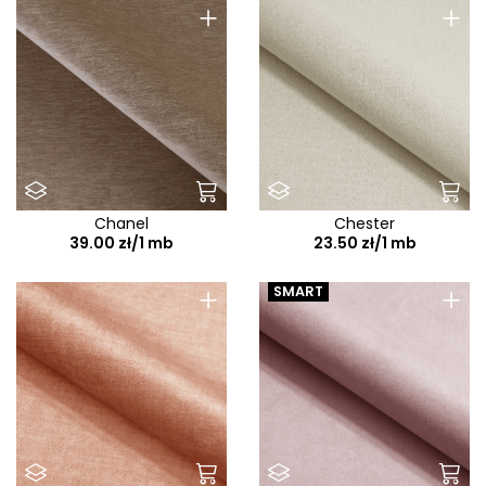
+
+
Chanel
Chester
39.00 zł/1 mb
23.50 zł/1 mb
+
+
SMART