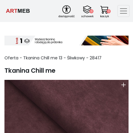
0
0
dostępność
schowek
koszyk
Oferta - Tkanina Chill me
13
-
Śliwkowy
-
28417
Tkanina Chill me
+