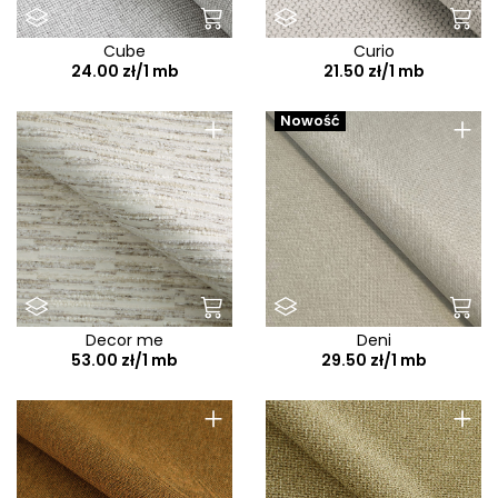
Cube
Curio
24.00 zł/1 mb
21.50 zł/1 mb
+
+
Nowość
Decor me
Deni
53.00 zł/1 mb
29.50 zł/1 mb
+
+