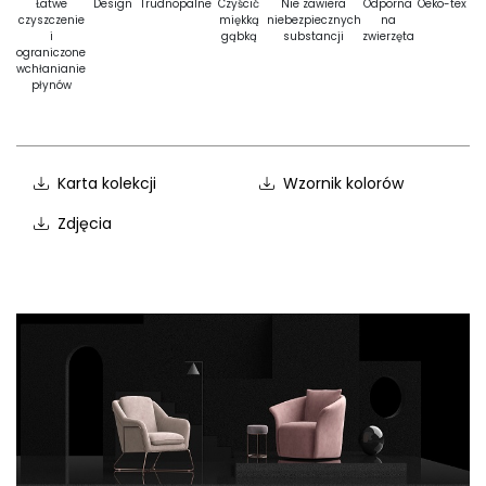
Łatwe
Design
Trudnopalne
Czyścić
Nie zawiera
Odporna
Oeko-tex
czyszczenie
miękką
niebezpiecznych
na
i
gąbką
substancji
zwierzęta
ograniczone
wchłanianie
płynów
Karta kolekcji
Wzornik kolorów
Zdjęcia