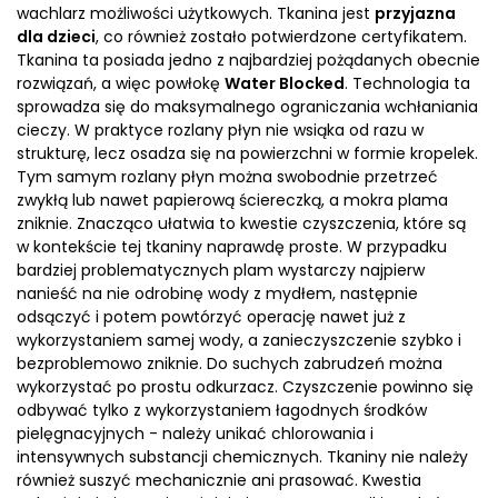
wachlarz możliwości użytkowych. Tkanina jest
przyjazna
dla dzieci
, co również zostało potwierdzone certyfikatem.
Tkanina ta posiada jedno z najbardziej pożądanych obecnie
rozwiązań, a więc powłokę
Water Blocked
. Technologia ta
sprowadza się do maksymalnego ograniczania wchłaniania
cieczy. W praktyce rozlany płyn nie wsiąka od razu w
strukturę, lecz osadza się na powierzchni w formie kropelek.
Tym samym rozlany płyn można swobodnie przetrzeć
zwykłą lub nawet papierową ściereczką, a mokra plama
zniknie. Znacząco ułatwia to kwestie czyszczenia, które są
w kontekście tej tkaniny naprawdę proste. W przypadku
bardziej problematycznych plam wystarczy najpierw
nanieść na nie odrobinę wody z mydłem, następnie
odsączyć i potem powtórzyć operację nawet już z
wykorzystaniem samej wody, a zanieczyszczenie szybko i
bezproblemowo zniknie. Do suchych zabrudzeń można
wykorzystać po prostu odkurzacz. Czyszczenie powinno się
odbywać tylko z wykorzystaniem łagodnych środków
pielęgnacyjnych - należy unikać chlorowania i
intensywnych substancji chemicznych. Tkaniny nie należy
również suszyć mechanicznie ani prasować. Kwestia