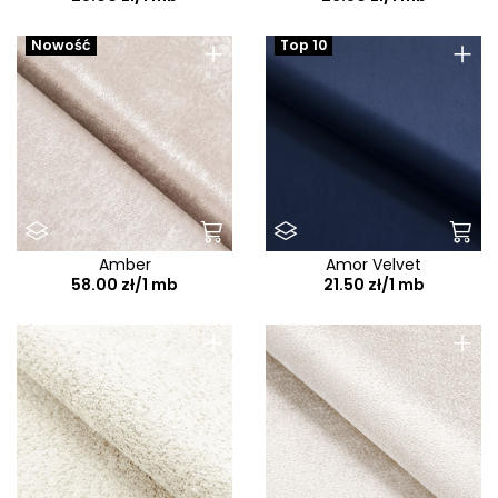
+
+
Nowość
Top 10
Amber
Amor Velvet
58.00 zł/1 mb
21.50 zł/1 mb
+
+