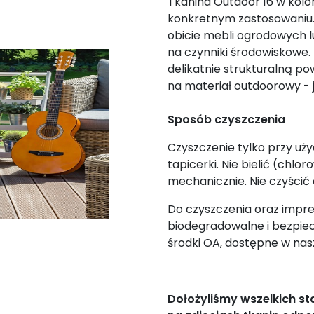
Tkanina Outdoor 16 w kol
konkretnym zastosowaniu.
obicie mebli ogrodowych 
na czynniki środowiskowe. 
delikatnie strukturalną po
na materiał outdoorowy -
Sposób czyszczenia
Czyszczenie tylko przy uż
tapicerki. Nie bielić (chlo
mechanicznie. Nie czyścić
Do czyszczenia oraz impre
biodegradowalne i bezpie
środki OA, dostępne w nasz
Dołożyliśmy wszelkich s