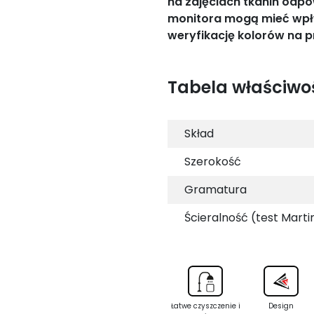
na zdjęciach tkanin odpo
monitora mogą mieć wpł
weryfikację kolorów na p
Tabela właściwo
Skład
Szerokość
Gramatura
Ścieralność (test Marti
Łatwe czyszczenie i
Design