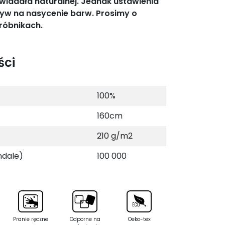
wiadała naturalnej. Jednak ustawienia
yw na nasycenie barw. Prosimy o
róbnikach.
ści
100%
160cm
210 g/m2
ndale)
100 000
Pranie ręczne
Odporne na
Oeko-tex