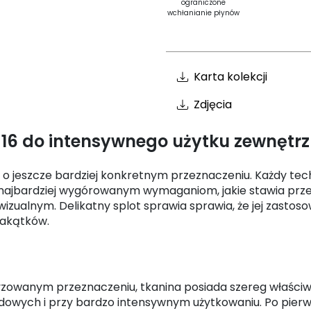
ograniczone
wchłanianie płynów
Karta kolekcji
Zdjęcia
16 do intensywnego użytku zewnętr
, o jeszcze bardziej konkretnym przeznaczeniu. Każdy tec
najbardziej wygórowanym wymaganiom, jakie stawia prze
izualnym. Delikatny splot sprawia sprawia, że jej zastoso
zakątków.
yzowanym przeznaczeniu, tkanina posiada szereg właściwoś
wych i przy bardzo intensywnym użytkowaniu. Po pierw