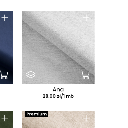
+
+
Ana
28.00 zł/1 mb
+
+
Premium