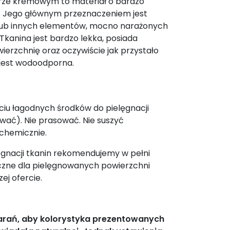
orze kremowym to materiał o bardzo
 Jego głównym przeznaczeniem jest
lub innych elementów, mocno narażonych
Tkanina jest bardzo lekka, posiada
wierzchnię oraz oczywiście jak przystało
 jest wodoodporna.
yciu łagodnych środków do pielęgnacji
rować). Nie prasować. Nie suszyć
 chemicznie.
gnacji tkanin rekomendujemy w pełni
czne dla pielęgnowanych powierzchni
ej ofercie.
tarań, aby kolorystyka prezentowanych