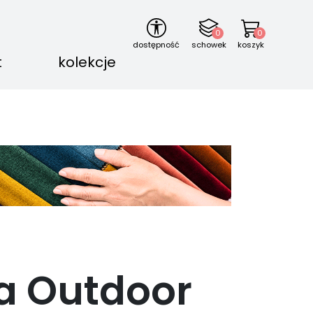
0
0
dostępność
schowek
koszyk
t
kolekcje
a Outdoor