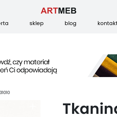
erta
sklep
blog
kontak
31010
Tkanin
+