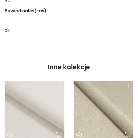
Powiedziałeś(-aś):
ok
Inne kolekcje
+
+