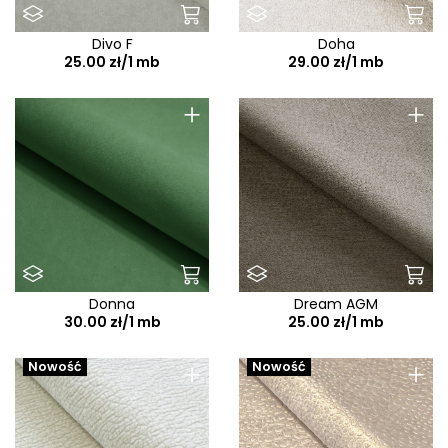
Divo F
Doha
25.00 zł/1 mb
29.00 zł/1 mb
+
+
Donna
Dream AGM
30.00 zł/1 mb
25.00 zł/1 mb
+
+
Nowość
Nowość