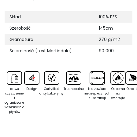
Skład
100% PES
Szerokość
145cm
Gramatura
270 g/m2
Ścieralność (test Martindale)
90 000
Łatwe
Design
Certyfikat
Trudnopalne
Nie zawiera
Odporna
Oeko-t
czyszczenie
antybakteryjny
niebezpiecznych
na
i
substancji
zwierzęta
ograniczone
wchłanianie
płynów