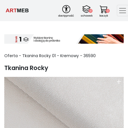
0
0
dostępność
schowek
koszyk
Oferta - Tkanina Rocky
01
-
Kremowy
-
36590
Tkanina Rocky
+