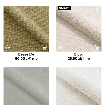
+
+
SMART
Desire Me
Diosa
60.00 zł/1 mb
28.50 zł/1 mb
+
+