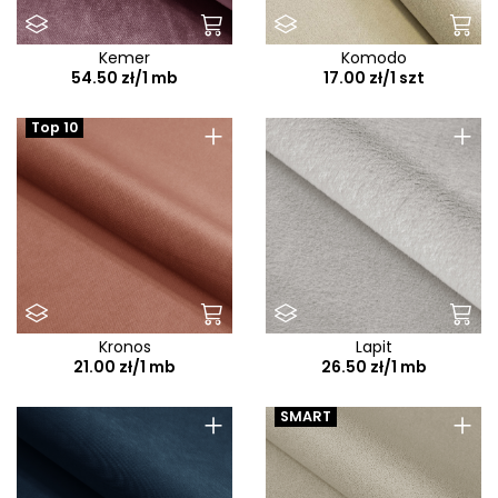
Kemer
Komodo
54.50 zł/1 mb
17.00 zł/1 szt
+
+
Top 10
Kronos
Lapit
21.00 zł/1 mb
26.50 zł/1 mb
+
+
SMART