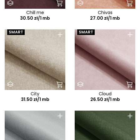
Chill me
Chivas
30.50 zł/1 mb
27.00 zł/1 mb
+
+
SMART
SMART
City
Cloud
31.50 zł/1 mb
26.50 zł/1 mb
+
+