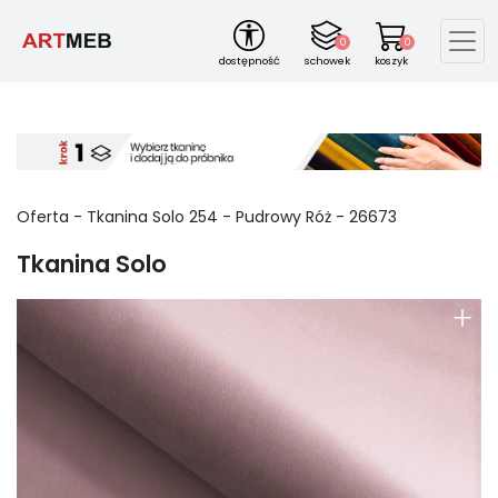
0
0
dostępność
schowek
koszyk
Oferta - Tkanina Solo
254
-
Pudrowy Róż
-
26673
Tkanina Solo
+