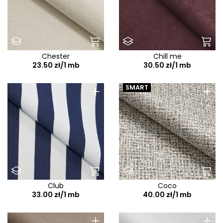
Chester
Chill me
23.50 zł/1 mb
30.50 zł/1 mb
+
+
SMART
Club
Coco
33.00 zł/1 mb
40.00 zł/1 mb
+
+