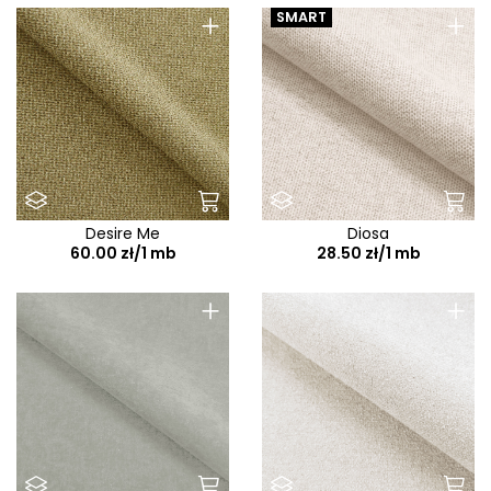
+
+
SMART
Desire Me
Diosa
60.00 zł/1 mb
28.50 zł/1 mb
+
+