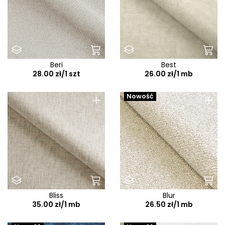
Beri
Best
28.00 zł/1 szt
26.00 zł/1 mb
+
+
Nowość
Bliss
Blur
35.00 zł/1 mb
26.50 zł/1 mb