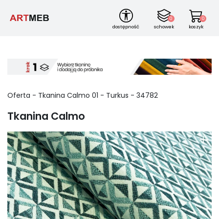
0
0
dostępność
schowek
koszyk
Oferta - Tkanina Calmo
01
-
Turkus
-
34782
Tkanina Calmo
+