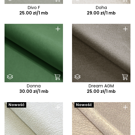
Divo F
Doha
25.00 zł/1 mb
29.00 zł/1 mb
+
+
Donna
Dream AGM
30.00 zł/1 mb
25.00 zł/1 mb
+
+
Nowość
Nowość