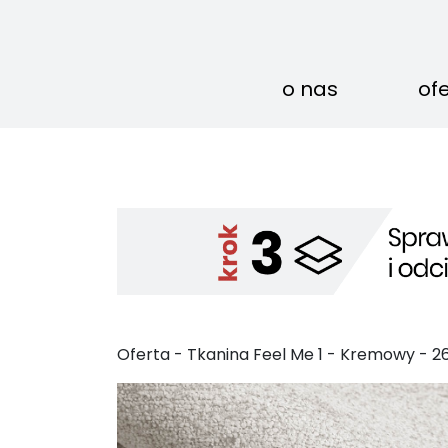
o nas
of
Oferta - Tkanina Feel Me
1
-
Kremowy
-
2