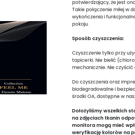
potwierdzający, że jest ona
Takie połączenie miłej w 
wykończenia i funkcjonaln
pokoju.
Sposób czyszczenia:
Czyszczenie tylko przy uż
tapicerki. Nie bielić (chlo
mechanicznie. Nie czyścić
Do czyszczenia oraz impre
biodegradowalne i bezpie
środki OA, dostępne w nasz
Dołożyliśmy wszelkich s
na zdjęciach tkanin odpo
monitora mogą mieć wpł
weryfikację kolorów na p