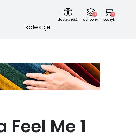
0
0
dostępność
schowek
koszyk
t
kolekcje
a Feel Me
1