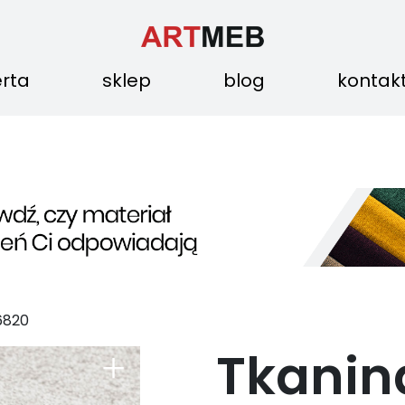
erta
sklep
blog
kontak
6820
Tkanin
+