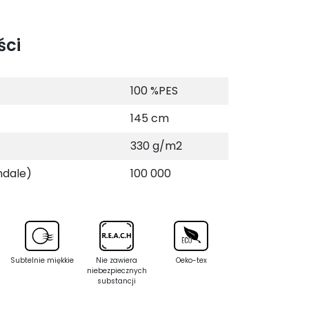
ści
100 %PES
145 cm
330 g/m2
ndale)
100 000
Subtelnie miękkie
Nie zawiera
Oeko-tex
niebezpiecznych
substancji