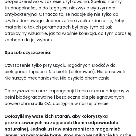
bezpieczeństwo w zakresie użytkowania. Spełnia normy
trudnopalności, a do tego jest niezwykle wytrzymała i
antybakteryjna. Oznacza to, że nadaje się nie tylko do
użytku domowego. Jednocześnie rzadko zdarza się, żeby
materiał o takich parametrach był przy tym aż tak
atrakcyjny wizualnie, jak ta właśnie kolekcja, co tym bardziej
zachęca do jej wyboru.
Sposób czyszczenia:
Czyszczenie tylko przy użyciu łagodnych środków do
pielęgnacji tapicerki. Nie bielić (chlorować). Nie prasować.
Nie suszyć mechanicznie. Nie czyścić chemicznie.
Do czyszczenia oraz impregnacji tkanin rekomendujemy w
pełni biodegradowalne i bezpieczne dla pielęgnowanych
powierzchni środki OA, dostępne w naszej ofercie.
Dołożyliśmy wszelkich starań, aby kolorystyka
prezentowanych na zdjęciach tkanin odpowiadała
naturalnej. Jednak ustawienia monitora mogą mieć
wpływ na nasycenie barw. Prosimy o weryfikację kolorów