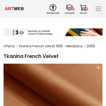
0
0
dostępność
schowek
koszyk
Oferta - Tkanina French Velvet
689
-
Miedziany
-
20155
Tkanina French Velvet
+