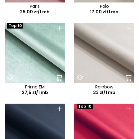
Paris
Polo
25.00 zł/1 mb
17.00 zł/1 mb
+
+
Top 10
Primo EM
Rainbow
27,5 zł/1 mb
23 zł/1 mb
+
+
Top 10