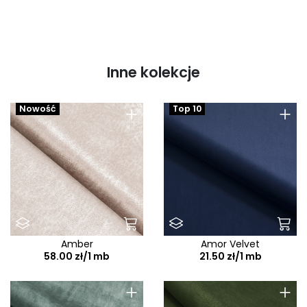
Inne kolekcje
+
+
Nowość
Top 10
Amber
Amor Velvet
58.00 zł/1 mb
21.50 zł/1 mb
+
+