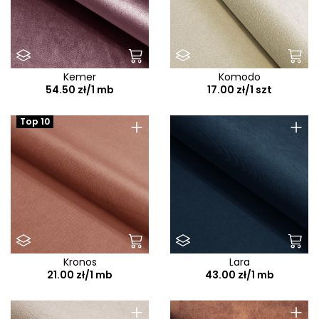
Kemer
Komodo
54.50 zł/1 mb
17.00 zł/1 szt
+
+
Top 10
Kronos
Lara
21.00 zł/1 mb
43.00 zł/1 mb
+
+