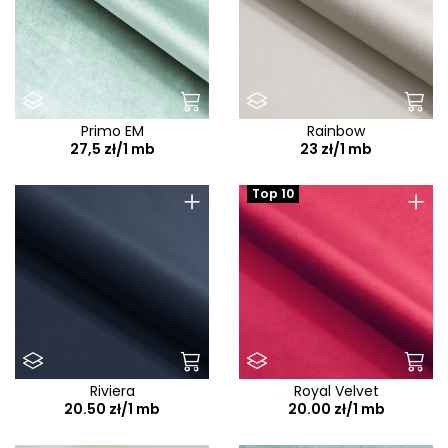
Primo EM
Rainbow
27,5 zł/1 mb
23 zł/1 mb
+
+
Top 10
Riviera
Royal Velvet
20.50 zł/1 mb
20.00 zł/1 mb