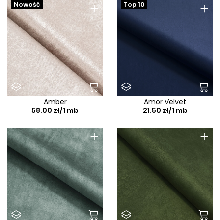
+
+
Nowość
Top 10
Amber
Amor Velvet
58.00 zł/1 mb
21.50 zł/1 mb
+
+