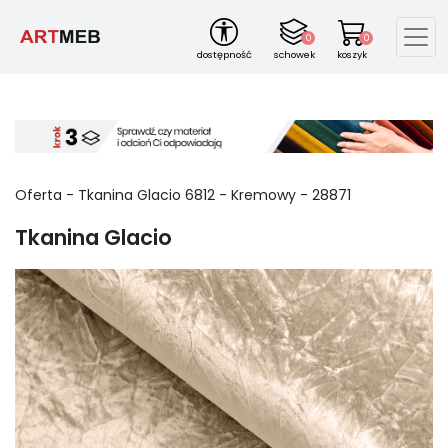
0
0
dostępność
schowek
koszyk
Oferta - Tkanina Glacio
6812
-
Kremowy
-
28871
Tkanina Glacio
+