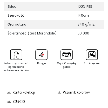
Skład
100% PES
Szerokość
140cm
Gramatura
340 g/m2
Ścieralność (test Martindale)
50 000
Łatwe czyszczenie i
Design
Czyścić miękką
Pranie ręczne
ograniczone
gąbką
wchłanianie płynów
Karta kolekcji
Wzornik kolorów
Zdjęcia