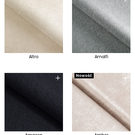
Altro
Amalfi
+
+
Nowość