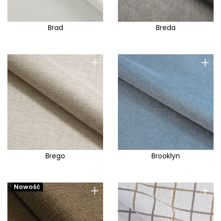
Brad
Breda
+
+
Brego
Brooklyn
+
+
Nowość