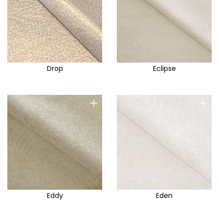
Drop
Eclipse
+
+
Eddy
Eden