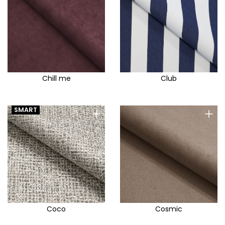
Chill me
Club
+
+
SMART
Coco
Cosmic