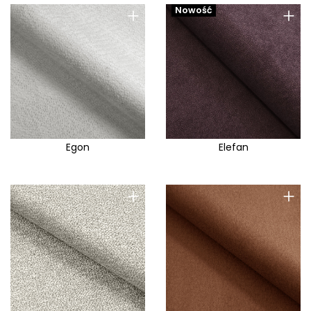
+
+
Nowość
Egon
Elefan
+
+