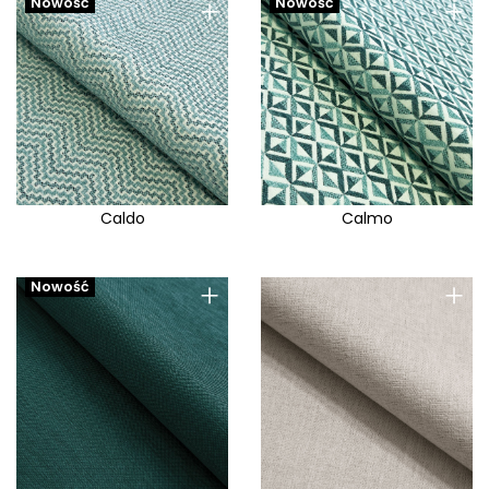
+
+
Nowość
Nowość
Caldo
Calmo
+
+
Nowość