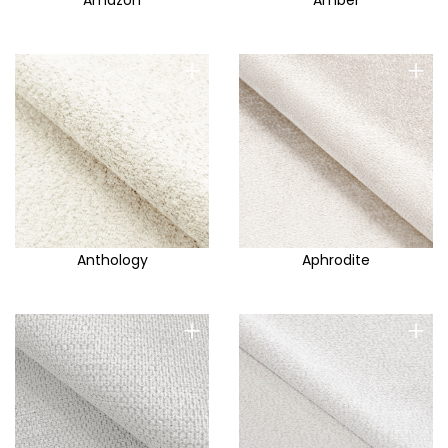
Amazon
Amber
+
+
Anthology
Aphrodite
+
+