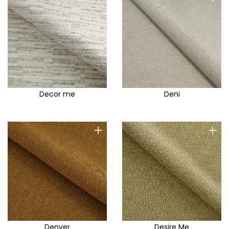
Decor me
Deni
+
+
Denver
Desire Me