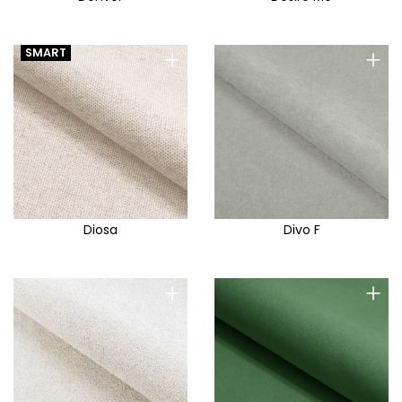
+
+
SMART
Diosa
Divo F
+
+