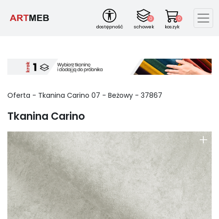
0
0
dostępność
schowek
koszyk
Oferta -
Tkanina Carino
07
-
Beżowy
-
37867
Tkanina Carino
+