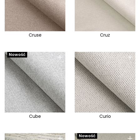
Cruse
Cruz
+
+
Nowość
Cube
Curio
+
+
Nowość