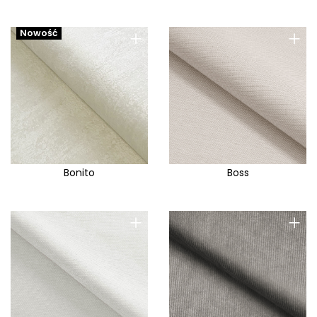
+
+
Nowość
Bonito
Boss
+
+