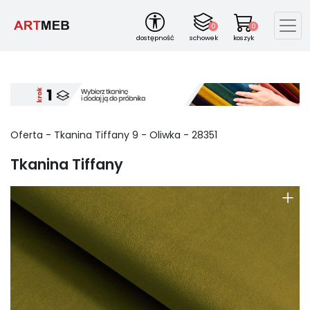
0
0
dostępność
schowek
koszyk
Oferta - Tkanina Tiffany
9
-
Oliwka
-
28351
Tkanina Tiffany
+