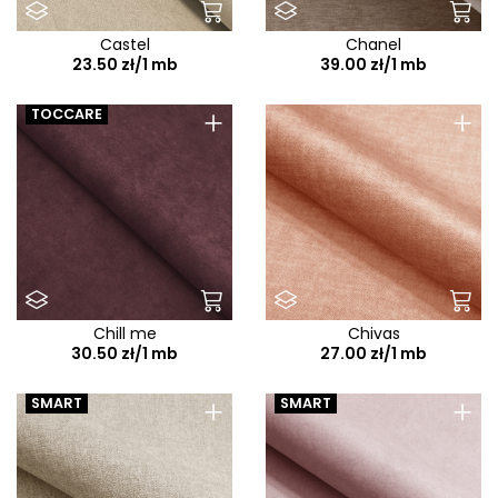
Castel
Chanel
23.50 zł/1 mb
39.00 zł/1 mb
+
+
TOCCARE
Chill me
Chivas
30.50 zł/1 mb
27.00 zł/1 mb
+
+
SMART
SMART