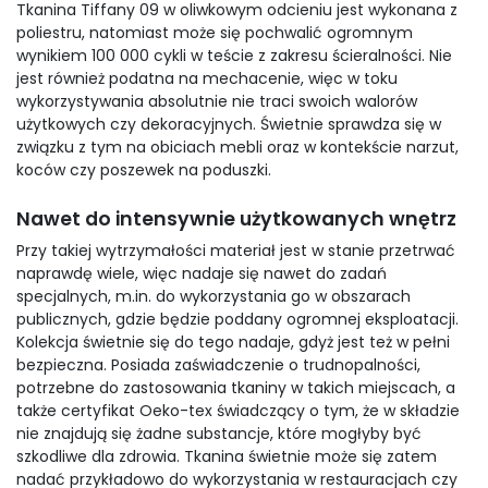
Tkanina Tiffany 09 w oliwkowym odcieniu jest wykonana z
poliestru, natomiast może się pochwalić ogromnym
wynikiem 100 000 cykli w teście z zakresu ścieralności. Nie
jest również podatna na mechacenie, więc w toku
wykorzystywania absolutnie nie traci swoich walorów
użytkowych czy dekoracyjnych. Świetnie sprawdza się w
związku z tym na obiciach mebli oraz w kontekście narzut,
koców czy poszewek na poduszki.
Nawet do intensywnie użytkowanych wnętrz
Przy takiej wytrzymałości materiał jest w stanie przetrwać
naprawdę wiele, więc nadaje się nawet do zadań
specjalnych, m.in. do wykorzystania go w obszarach
publicznych, gdzie będzie poddany ogromnej eksploatacji.
Kolekcja świetnie się do tego nadaje, gdyż jest też w pełni
bezpieczna. Posiada zaświadczenie o trudnopalności,
potrzebne do zastosowania tkaniny w takich miejscach, a
także certyfikat Oeko-tex świadczący o tym, że w składzie
nie znajdują się żadne substancje, które mogłyby być
szkodliwe dla zdrowia. Tkanina świetnie może się zatem
nadać przykładowo do wykorzystania w restauracjach czy