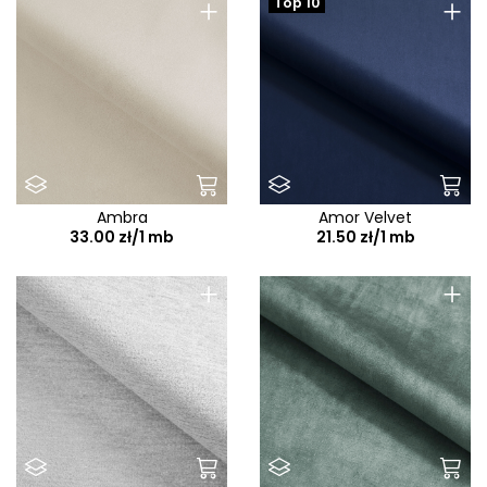
+
+
Top 10
Ambra
Amor Velvet
33.00 zł/1 mb
21.50 zł/1 mb
+
+