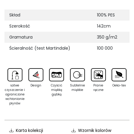
Skład
100% PES
Szerokość
142cm
Gramatura
350 g/m2
Ścieralność (test Martindale)
100 000
Łatwe
Design
Czyścić
Subtelnie
Pranie
Oeko-tex
czyszczenie i
miękką
miękkie
ręczne
ograniczone
gąbką
wchłanianie
płynów
Karta kolekcji
Wzornik kolorów