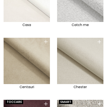
Casa
Catch me
+
+
Centauri
Chester
+
+
TOCCARE
SMART