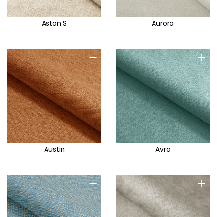
Aston S
Aurora
+
+
Austin
Avra
+
+