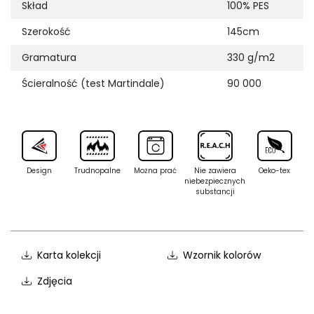
Skład
100% PES
Szerokość
145cm
Gramatura
330 g/m2
Ścieralność (test Martindale)
90 000
Design
Trudnopalne
Można prać
Nie zawiera
Oeko-tex
niebezpiecznych
substancji
Karta kolekcji
Wzornik kolorów
Zdjęcia