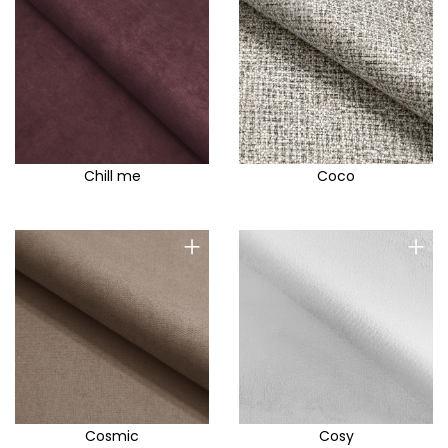
Chill me
Coco
+
+
Cosmic
Cosy