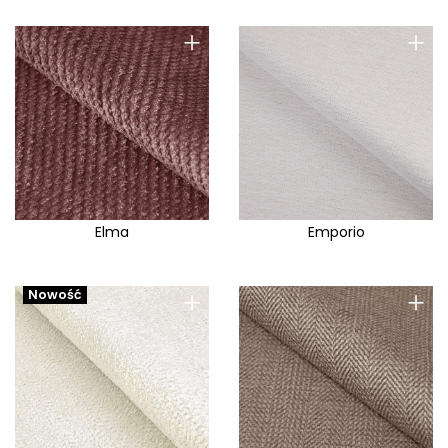
+
+
Elma
Emporio
+
+
Nowość