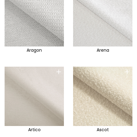
Aragon
Arena
+
+
Artico
Ascot