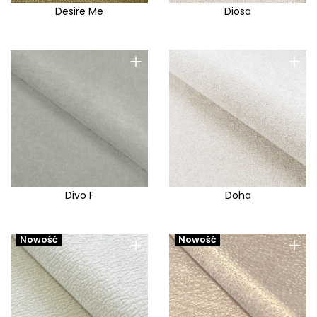
Desire Me
Diosa
+
+
Divo F
Doha
+
+
Nowość
Nowość