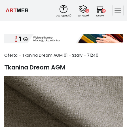
0
0
dostępność
schowek
koszyk
Oferta -
Tkanina Dream AGM
01
-
Szary
-
71240
Tkanina Dream AGM
+