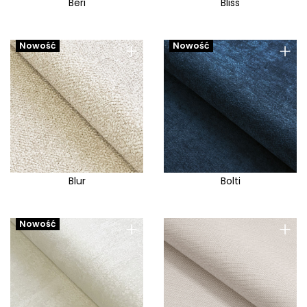
Beri
Bliss
+
+
Nowość
Nowość
Blur
Bolti
+
+
Nowość