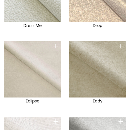
Dress Me
Drop
+
+
Eclipse
Eddy
+
+