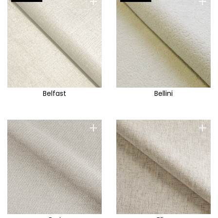
+
+
Belfast
Bellini
+
+