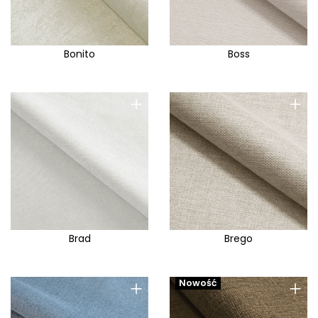
Bonito
Boss
+
+
Brad
Brego
+
+
Nowość