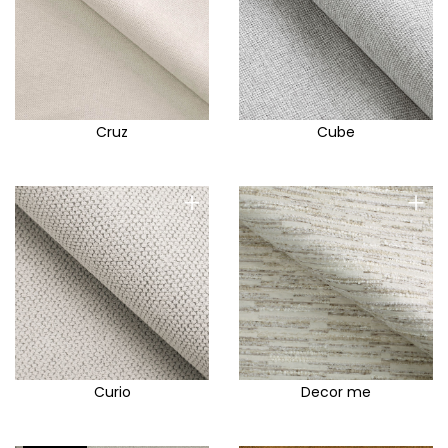
Cruz
Cube
+
+
Curio
Decor me