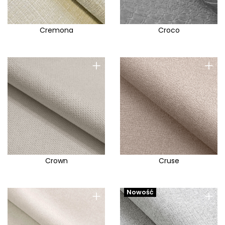
Cremona
Croco
+
+
Crown
Cruse
+
+
Nowość