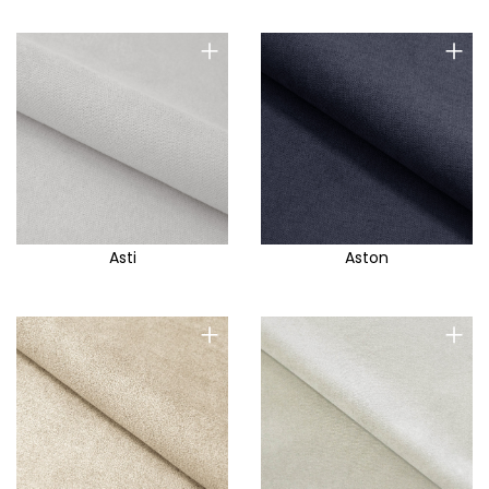
+
+
Asti
Aston
+
+