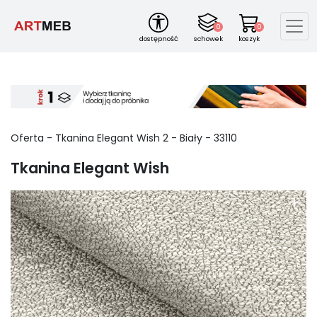
0
0
dostępność
schowek
koszyk
Oferta -
Tkanina Elegant Wish
2
-
Biały
-
33110
Tkanina Elegant Wish
+