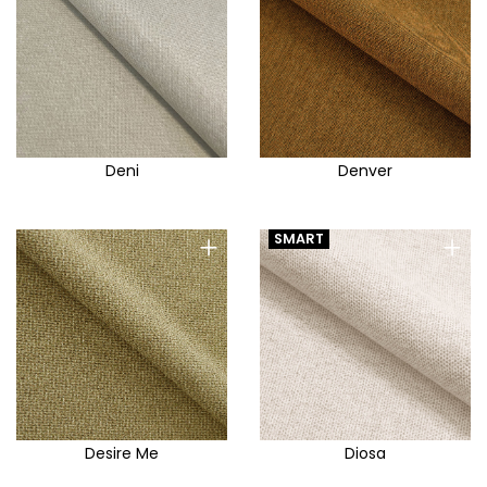
Deni
Denver
+
+
SMART
Desire Me
Diosa