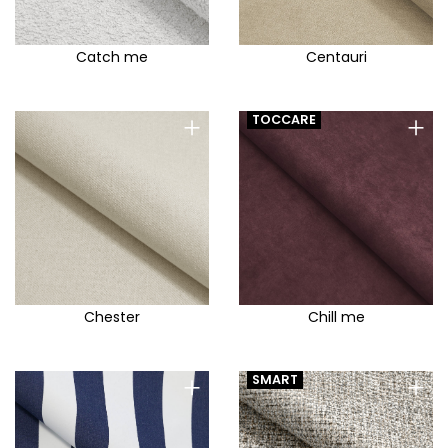
Catch me
Centauri
+
+
TOCCARE
Chester
Chill me
+
+
SMART