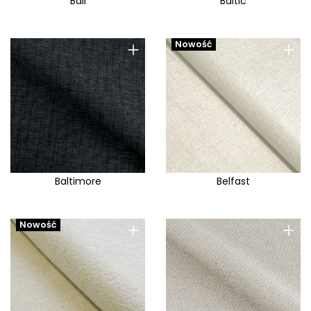
Bali
Baltic
+
+
Nowość
Baltimore
Belfast
+
+
Nowość