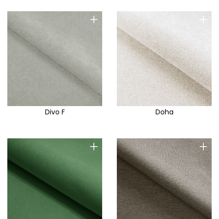
+
+
Divo F
Doha
+
+