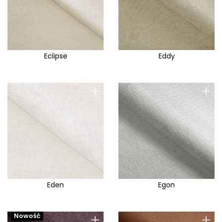
Eclipse
Eddy
+
+
Eden
Egon
+
+
Nowość