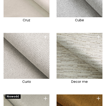
Cruz
Cube
+
+
Curio
Decor me
+
+
Nowość