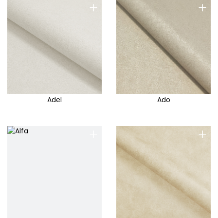
+
+
Adel
Ado
+
+