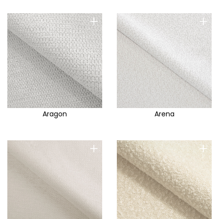
+
+
Aragon
Arena
+
+