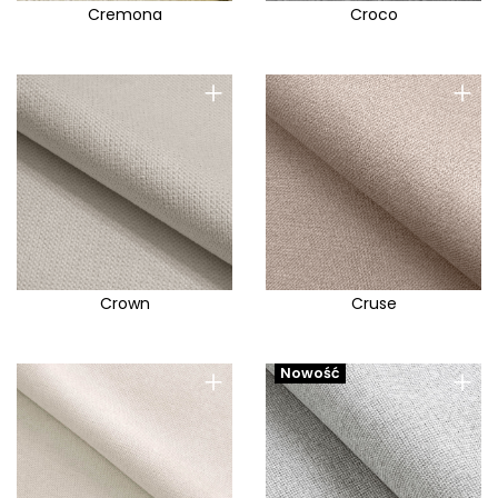
Cremona
Croco
+
+
Crown
Cruse
+
+
Nowość