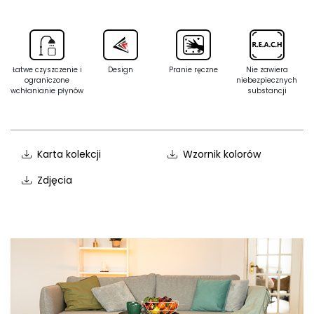
Łatwe czyszczenie i
Design
Pranie ręczne
Nie zawiera
ograniczone
niebezpiecznych
wchłanianie płynów
substancji
Karta kolekcji
Wzornik kolorów
Zdjęcia