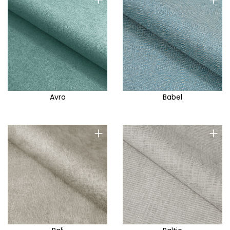
Avra
Babel
+
+