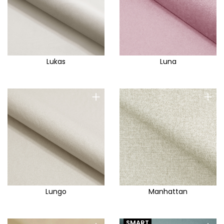
Lukas
Luna
+
+
Lungo
Manhattan
SMART