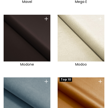
Mavel
Mega E
+
+
Modone
Modoo
+
+
Top 10