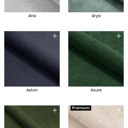
Ana
Arya
+
+
Aston
Azure
+
+
Premium