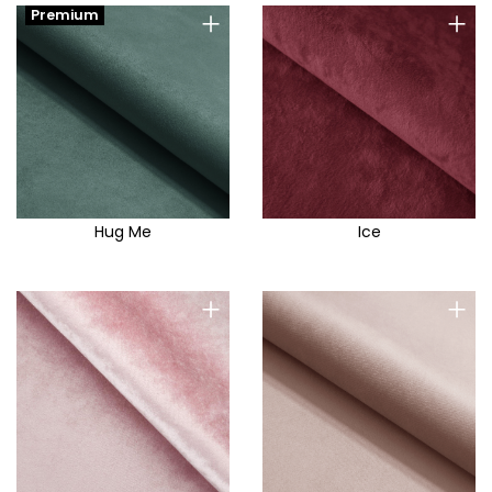
+
+
Premium
Hug Me
Ice
+
+