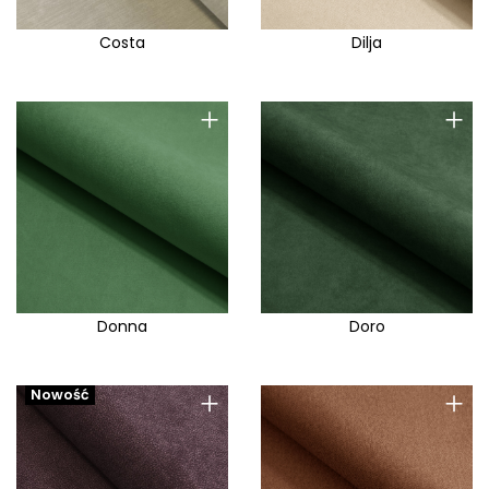
Costa
Dilja
+
+
Donna
Doro
+
+
Nowość