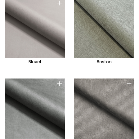
+
+
Bluvel
Boston
+
+