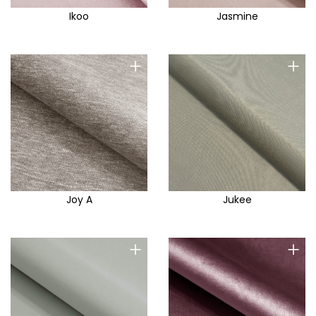
Ikoo
Jasmine
+
+
Joy A
Jukee
+
+