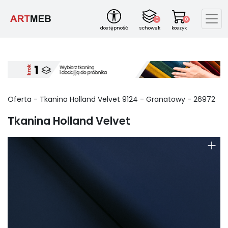
0
0
dostępność
schowek
koszyk
Oferta -
Tkanina Holland Velvet
9124
-
Granatowy
-
26972
Tkanina Holland Velvet
+