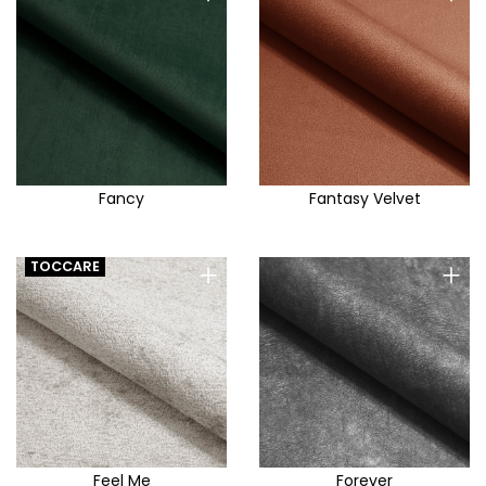
Fancy
Fantasy Velvet
+
+
TOCCARE
Feel Me
Forever