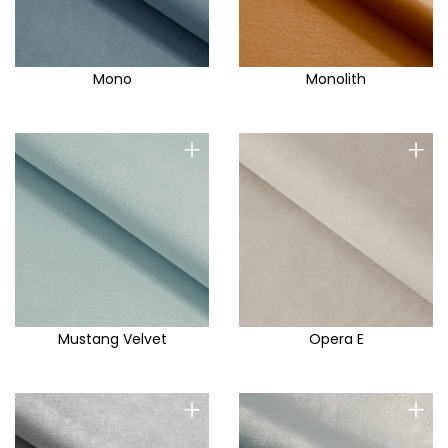
Mono
Monolith
+
+
Mustang Velvet
Opera E
+
+