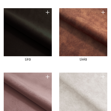
+
+
Lira
Livia
+
+