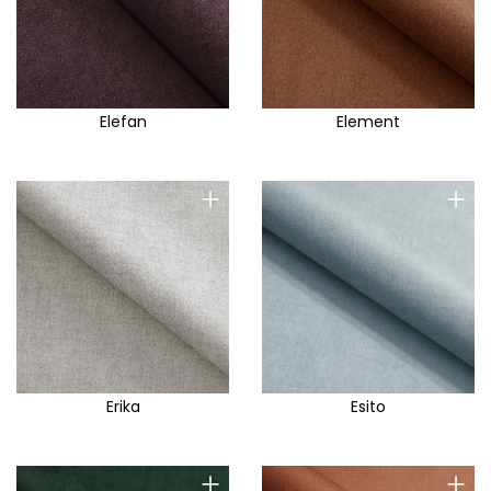
Elefan
Element
+
+
Erika
Esito
+
+