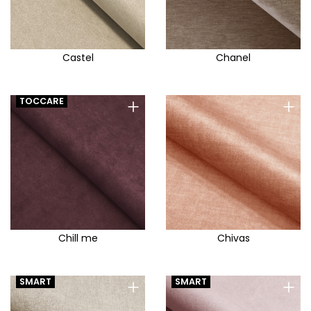
Castel
Chanel
+
+
TOCCARE
Chill me
Chivas
+
+
SMART
SMART