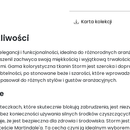
Karta kolekcji
liwości
elegancji i funkcjonalności, idealna do różnorodnych ara
pu szenil zachwyca swoją miękkością i wyjątkową trwałości
i. Gama kolorystyczna tkanin Storm jest szeroka i dopr
subtelności, po stonowane beże i szarości, które wprowadz
 pasował do różnych stylów i gustów aranżacyjnych.
ie
czkach, które skutecznie blokują zabrudzenia, jest niez
bez konieczności używania silnych środków czyszczących
e, że jest bezpieczna dla zdrowia i środowiska. Storm je
 teście Martindale'a. Ta cecha czyni ją idealnym wybore