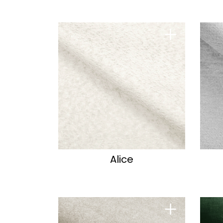
+
Alice
+