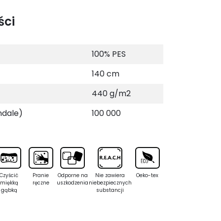
ści
100% PES
140 cm
440 g/m2
ndale)
100 000
Czyścić
Pranie
Odporne na
Nie zawiera
Oeko-tex
miękką
ręczne
uszkodzenia
niebezpiecznych
gąbką
substancji