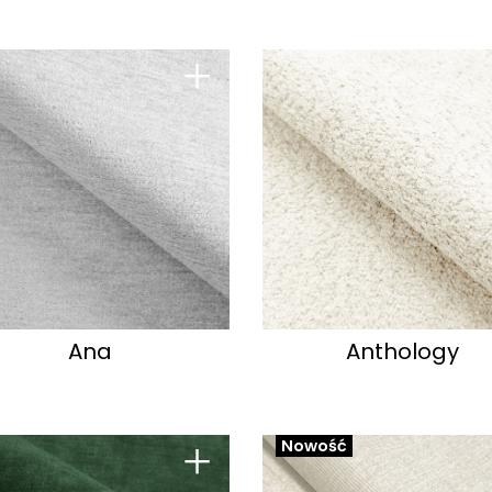
+
Ana
Anthology
+
Nowość