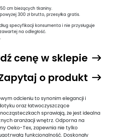
 50 cm bieżących tkaniny.
owyżej 300 zł brutto, przesyłka gratis.
ług specyfikacji konsumenta i nie przysługuje
awartej na odległość.
.
dź cenę w sklepie
Zapytaj o produkt
ym odcieniu to synonim elegancji i
 dotyku oraz łatwoczyszczące
ocząsteczkach sprawiają, że jest idealna
znych aranżacji wnętrz. Odporna na
rmy Oeko-Tex, zapewnia nie tylko
ługotrwałą funkcjonalność. Doskonały