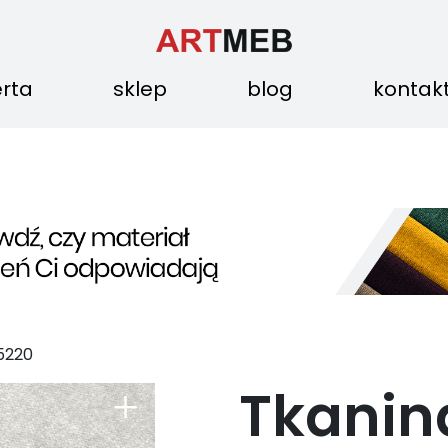
erta
sklep
blog
kontak
5220
Tkanin
+