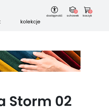
0
0
dostępność
schowek
koszyk
t
kolekcje
a Storm
02