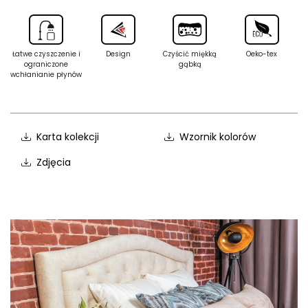
Łatwe czyszczenie i
Design
Czyścić miękką
Oeko-tex
ograniczone
gąbką
wchłanianie płynów
Karta kolekcji
Wzornik kolorów
Zdjęcia