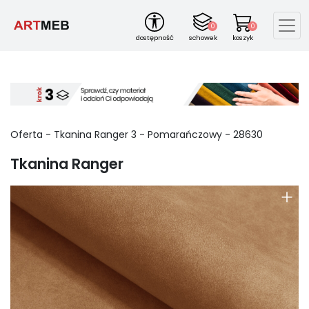
0
0
dostępność
schowek
koszyk
Oferta -
Tkanina Ranger
3
-
Pomarańczowy
-
28630
Tkanina Ranger
+