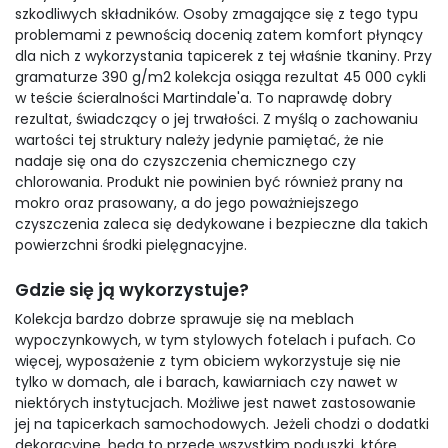
szkodliwych składników. Osoby zmagające się z tego typu
problemami z pewnością docenią zatem komfort płynący
dla nich z wykorzystania tapicerek z tej właśnie tkaniny. Przy
gramaturze 390 g/m2 kolekcja osiąga rezultat 45 000 cykli
w teście ścieralności Martindale'a. To naprawdę dobry
rezultat, świadczący o jej trwałości. Z myślą o zachowaniu
wartości tej struktury należy jedynie pamiętać, że nie
nadaje się ona do czyszczenia chemicznego czy
chlorowania. Produkt nie powinien być również prany na
mokro oraz prasowany, a do jego poważniejszego
czyszczenia zaleca się dedykowane i bezpieczne dla takich
powierzchni środki pielęgnacyjne.
Gdzie się ją wykorzystuje?
Kolekcja bardzo dobrze sprawuje się na meblach
wypoczynkowych, w tym stylowych fotelach i pufach. Co
więcej, wyposażenie z tym obiciem wykorzystuje się nie
tylko w domach, ale i barach, kawiarniach czy nawet w
niektórych instytucjach. Możliwe jest nawet zastosowanie
jej na tapicerkach samochodowych. Jeżeli chodzi o dodatki
dekoracyjne, będą to przede wszystkim poduszki, które