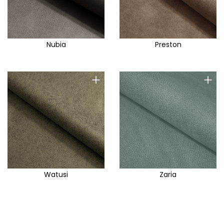
Nubia
Preston
+
+
Watusi
Zaria