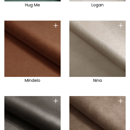
Hug Me
Logan
+
+
Mindelo
Nina
+
+