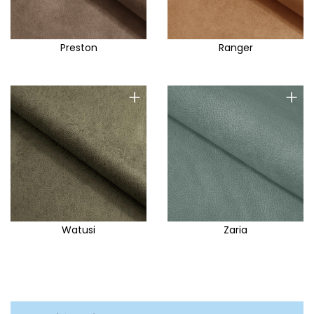
Preston
Ranger
+
+
Watusi
Zaria