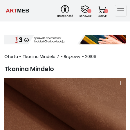
0
0
dostępność
schowek
koszyk
Oferta -
Tkanina Mindelo
7
-
Brązowy
-
20106
Tkanina Mindelo
+