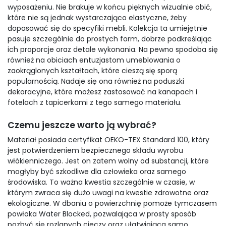
wyposażeniu. Nie brakuje w końcu pięknych wizualnie obić,
które nie są jednak wystarczająco elastyczne, żeby
dopasować się do specyfiki mebli. Kolekcja ta umiejętnie
pasuje szczególnie do prostych form, dobrze podkreślając
ich proporcje oraz detale wykonania. Na pewno spodoba się
również na obiciach entuzjastom umeblowania o
zaokrąglonych kształtach, które cieszą się sporą
popularnością. Nadaje się ona również na poduszki
dekoracyjne, które możesz zastosować na kanapach i
fotelach z tapicerkami z tego samego materiału.
Czemu jeszcze warto ją wybrać?
Materiał posiada certyfikat OEKO-TEX Standard 100, który
jest potwierdzeniem bezpiecznego składu wyrobu
włókienniczego. Jest on zatem wolny od substancji, które
mogłyby być szkodliwe dla człowieka oraz samego
środowiska. To ważna kwestia szczególnie w czasie, w
którym zwraca się dużo uwagi na kwestie zdrowotne oraz
ekologiczne. W dbaniu o powierzchnię pomoże tymczasem
powłoka Water Blocked, pozwalająca w prosty sposób
pozbyć się rozlanych cieczy oraz ułatwiająca samo