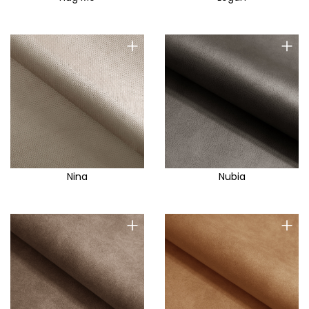
+
+
Nina
Nubia
+
+