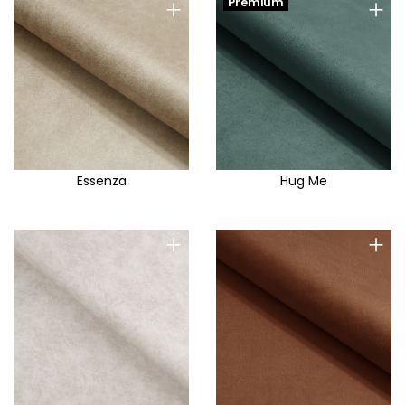
+
+
Premium
Essenza
Hug Me
+
+