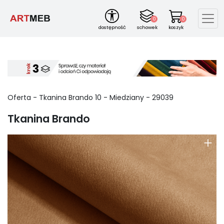
0
0
dostępność
schowek
koszyk
Oferta -
Tkanina Brando
10
-
Miedziany
-
29039
Tkanina Brando
+