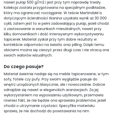
nawet pułap 500 g/m2 i jest przy tym naprawdę trwały.
Kolekcja została przygotowana na specjalnym podkładzie,
który ma ograniczać rozciąganie. W teście Martindale'a
dotyczącym ścieralności tkanina uzyskała wynik aż 30 000
cykli, zatem jest to w pełni zadowalający pułap, jeżeli chodzi
o zastosowanie w warunkach mieszkalnych, nawet przy
kilku domownikach i dość intensywnym wykorzystywaniu
tapicerek. Materiał zyskał przy tym dobre rezultaty w
kontekście odporności na światło oraz pilling. Dzięki temu
obiciami można się cieszyć przez długi czas i nie stracą one
swoich walorów wizualnych.
Do czego pasuje?
Materiał świetnie nadaje się na meble tapicerowane, w tym
sofy, fotele czy pufy. Przy swoim wyglądzie pasuje do
wnętrz urządzonych klasycznie, ale i nowocześnie. Dobrze
odnajdzie się nawet w eleganckich aranżacjach. Za jej
wykorzystaniem na wyposażeniu użytkowym, przemawia
również fakt, że nie będzie ona sprawiała problemów, jeżeli
chodzi o utrzymanie czystości. Specyfika materiału
sprawia, że nie dochodzi do powstawania na nim