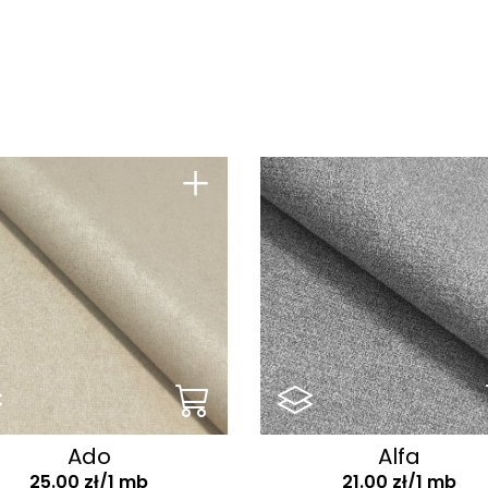
zorzyste
Design
olory Lata 2026
Długi włos
grodowe
Łatwe czyszczenie i
ikowane
ograniczone
wchłanianie płynów
kóropodobne
+
Można prać
trukturalne
Nie zawiera
enil
niebezpiecznych
ztruks
substancji
kanina zasłonowe
Odporna na warunki
atmosferyczne
elvet
Odporna na wodę
basenową i morską
Odporna na
zwierzęta
Ado
Alfa
25.00 zł/1 mb
21.00 zł/1 mb