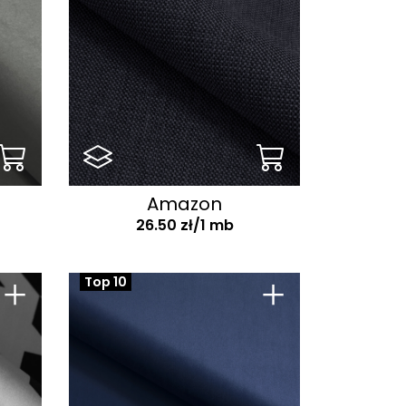
Amazon
26.50 zł/1 mb
+
+
Top 10