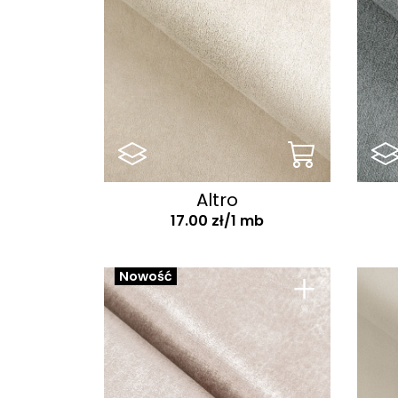
Austin
Avanti
Avra
Azure
Babel
Bali
Bali F
Altro
17.00 zł/1 mb
Baltic
Baltimore
+
Nowość
Bangkok
Bea
Belfast
Bellini