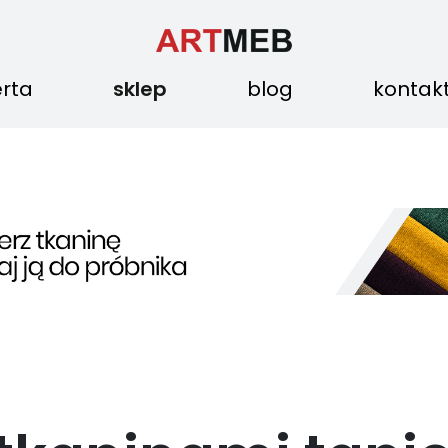
erta
sklep
blog
kontak