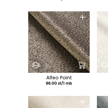
Ana
Anthology
+
Aphrodite
Aragon
Arena
Arizona
Artico
Arya
Ascot
Alfeo Point
Asti
96.00 zł/1 mb
Aston
Aston S
+
Aurora