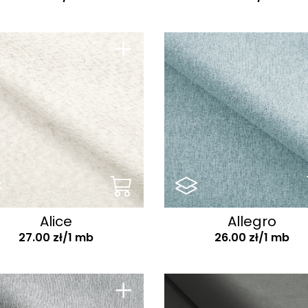
Odporne na
uszkodzenia
+
Oeko-tex
Pranie ręczne
Subtelnie miękkie
Trudnopalne
Alice
Allegro
27.00 zł/1 mb
26.00 zł/1 mb
+