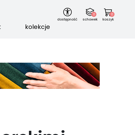
0
0
dostępność
schowek
koszyk
t
kolekcje