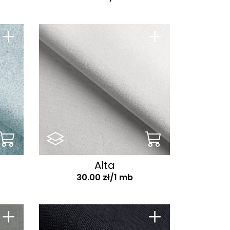
+
+
Alta
30.00 zł/1 mb
+
+