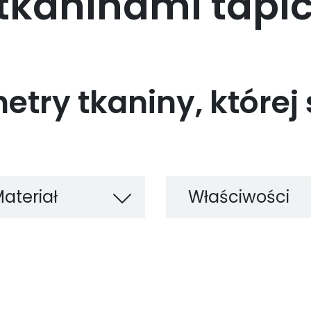
 tkaninami tapi
try tkaniny, której
ateriał
Właściwości
oucle
Nowość !
ko skóra
Certyfikat
antybakteryjny
ładkie
Czyścić miękką
raficzne /
gąbką