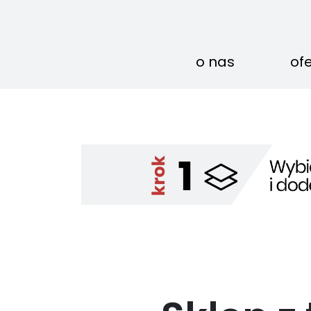
o nas
of