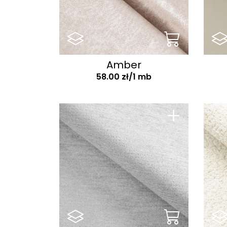
Benito
Berg
Beri
Best
Amber
Bliss
58.00 zł/1 mb
Blur
Bluvel
+
Bolti
Bonito
Boss
Boston
Brad
Braga