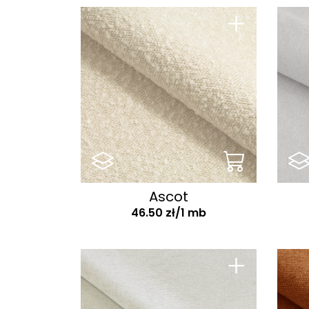
+
Carino
Carla
Carlo
Casa
Castel
Catch me
Centauri
Chanel
Ascot
Chester
46.50 zł/1 mb
Chill me
+
Chivas
City
Cloud