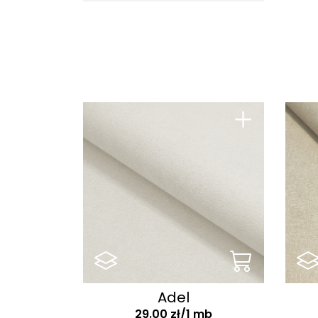
W
Alfa N
K
Alfeo Point
O
Alice
P
Allegro
S
+
Alta
S
Altro
Sz
Amalfi
S
Amaze me
T
Amazon
V
Amber
Ambra
Amor Print
Adel
Amor Velvet
29.00 zł/1 mb