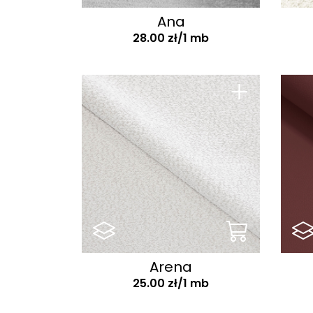
Brando
Ana
Brave Me
28.00 zł/1 mb
Bravo E
Breda
+
Brego
Brooklyn
Bruno
Bruno Check
Bubble
Cablo
Caldo
Calmo
Arena
25.00 zł/1 mb
Camelia
Canto