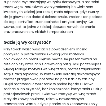
zupełności wystarczający w użytku domowym, a materiał
może wręcz zaskakiwać wytrzymałością, bo większość
kwiecistych kolekcji jest raczej mało odporna, gdyż tworzy
się je głównie na dodatki dekoratorskie. Wariant ten posiada
do tego certyfikat trudnopalności i antybakteryjny. Co
ważne, jest to jedna z kolekcji dopuszczonych do prania
oraz prasowania w niskich temperaturach.
Gdzie ją wykorzystać?
Przy takich właściwościach z powodzeniem można
pomyśleć o potraktowaniu kolekcji jako materiału
obiciowego do mebli. Pięknie będzie się prezentowała na
fotelach czy krzesłach z drewnianą bazą. Jeśli potrzebujesz
więcej takiego motywu we wnętrzach, możesz zaplanować
sofę z taką tapicerką. W kontekście bardziej dekoracyjnym
możesz przygotować poszewki na poduszki czy zasłony.
Dzięki możliwości czyszczenia w pralce będzie Ci łatwo
zadbać o ich czystość, bez konieczności korzystania z usług
profesjonalnych pralni. Kwiatowe motywy we wnętrzach
stały się znów popularne, także w nowoczesnych
aranżacjach. Warto jedynie pamiętać o zachowaniu przy