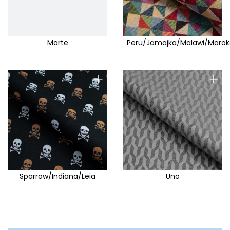
Marte
Peru/Jamajka/Malawi/Maro
+
+
Sparrow/Indiana/Leia
Uno