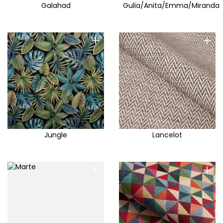
Galahad
Gulia/Anita/Emma/Miranda
+
+
Jungle
Lancelot
+
+