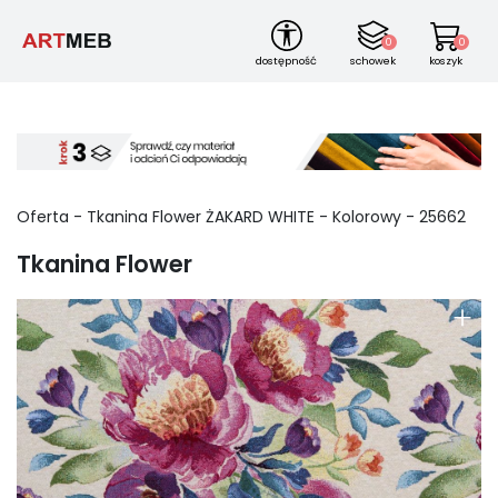
0
0
dostępność
schowek
koszyk
Oferta -
Tkanina Flower
ŻAKARD WHITE
-
Kolorowy
-
25662
Tkanina Flower
+