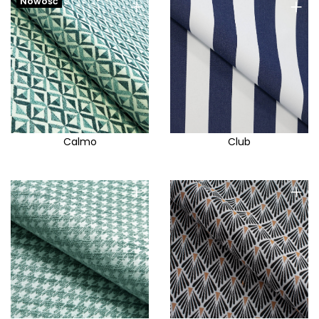
+
+
Nowość
Calmo
Club
+
+