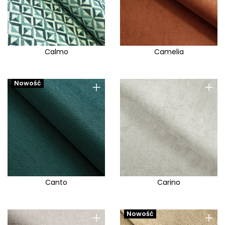
Nolio
Now Or Never
Nubia
Calmo
Camelia
Opera E
Orinoco
+
+
Nowość
Oscar
Outdoor
Pagani
Palladium
Palma
Panama
Paris
Canto
Carino
Patio Base
Patio Decor
+
+
Nowość