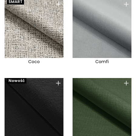
+
+
SMART
Scott
Seal
Seattle
Sereno
Serta
Shadow
Shanghai
Coco
Comfi
Sherlock
Sibilo
+
+
Nowość
Sierra
Sofia F
Soft
Solar
Solid