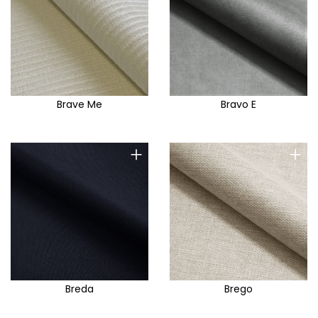
Manhattan
Marakesh
Marbella
Marte
Massimo
Brave Me
Bravo E
Master
Mateo
+
+
Matt Velvet
Matuu
Mavel
Mega E
Mega T
Megan
Breda
Brego
Melody