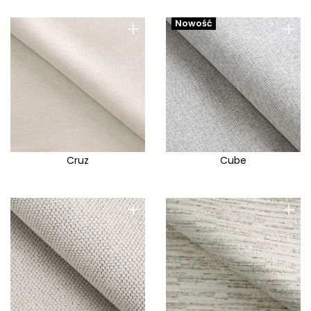
Venice
+
+
Nowość
Venus E
Victoria
Vienna
Vinci
Vito
Vogue
Cruz
Cube
Volte
Voss
+
+
Wall
Watusi
Wave
Whisper
Wilma