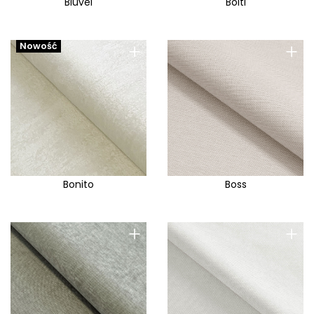
Bluvel
Bolti
Lins
Lira
+
+
Nowość
Livia
Liwale
Loca
Loft
Logan
London
Bonito
Boss
London Em
Look
+
+
Loop
Lord
Loris
Lotta