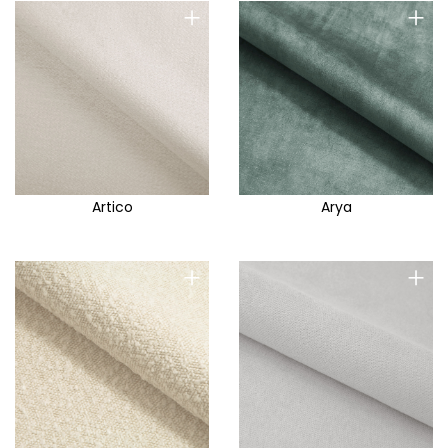
Crown
+
+
Cruse
Cruz
Cube
Curio
Decor me
Deline
Artico
Arya
Deni
Denver
+
+
Desire Me
Dilja
Diosa
Discover Me
Divo F