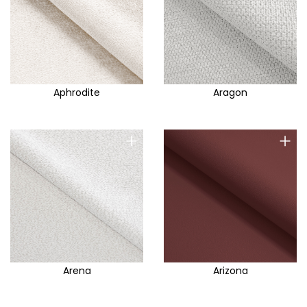
Club
Club E
Coco
Comfi
Aphrodite
Aragon
Comfort
Concept
+
+
Cortina
Cosmic
Costa
Cosy
Cover Me
Crem
Cremona
Arena
Arizona
Croco