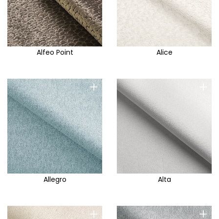
Aston
Aston S
Aurora
Austin
Alfeo Point
Alice
Avanti
Avra
+
+
Azure
Babel
Bali
Bali F
Baltic
Baltimore
Allegro
Alta
Bangkok
Bea
+
+