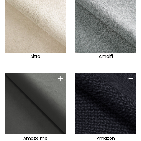
Belfast
Bellini
Benito
Berg
Beri
Best
Altro
Amalfi
Bliss
Blur
+
+
Bluvel
Bolti
Bonito
Boss
Boston
Brad
Amaze me
Amazon