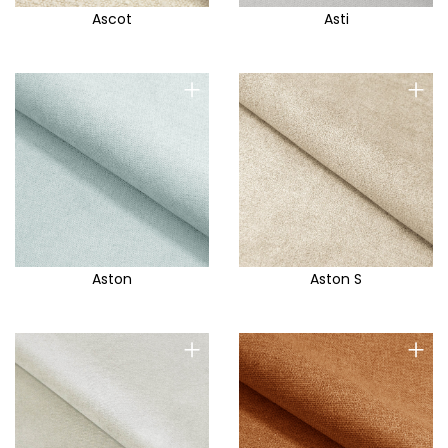
Doha
Ascot
Asti
Donna
Doro
+
+
Dream AGM
Dress Me
Drop
Eclipse
Eddy
Eden
Aston
Aston S
Egon
Elefan
+
+
Elegant Wish
Element
Elma