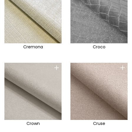
Torre
Touch Me
Tresor
Tribu
Trinity
Cremona
Croco
Tula
Uni
+
+
Uno
Urban
Utopia
Vardo
Vega P
Velluto
Crown
Cruse
Vena