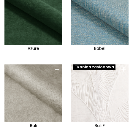
Faro
Feel Me
Fibi
Fjord
Floko
Azure
Babel
Flow
Flower
+
+
Tkanina zasłonowa
Forever
Forio
French Velvet
Fresco
Galahad
Galaxy
Bali
Bali F
Gemma