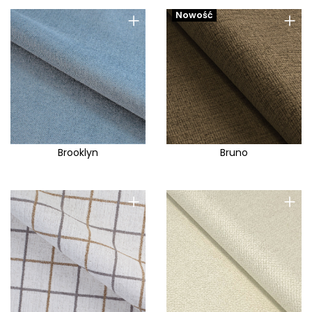
Memphis
+
+
Nowość
Meva
Milli
Mindelo
Modesto
Modone
Modoo
Brooklyn
Bruno
Molla
Moly
+
+
Mono
Monolith
Montreal
Mora
Murano