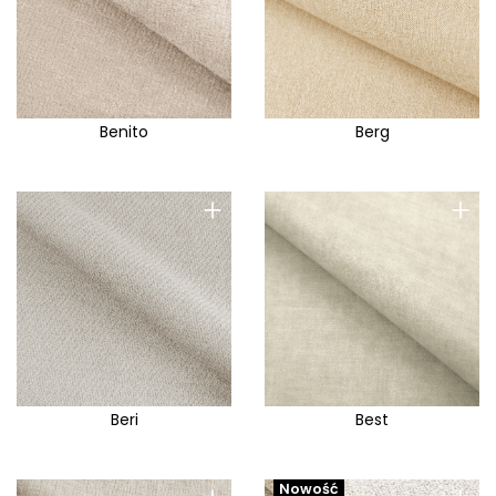
Jazz
Joy A
Joy E
Jukee
Benito
Berg
Jungle
Jupiter
+
+
Kansas
Kate
Kemer
Kenya
Kenzo
Kiara
Beri
Best
Komodo
Kronos
Nowość