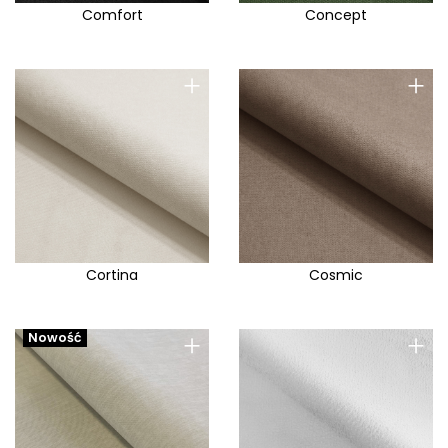
Solo
Comfort
Concept
Soreno
Soro
+
+
Spark
Sparrow/Indiana/Leia
Spessa
Spirit E
Spot
Spring
Cortina
Cosmic
Stark
Stella E
+
+
Nowość
Storm
Supreme
Surround Me