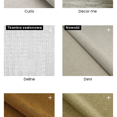
Wind
Wolf
Curio
Decor me
Yakety
Zaria
+
+
Tkanina zasłonowa
Nowość
Zen
Zetta
Deline
Deni
+
+