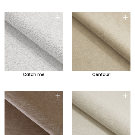
Portland E
Poso
+
+
Prado
Praga
Preston
Pretty
Primo D
Primo EM
Catch me
Centauri
Provoke Me
Queens
+
+
Rago
Rainbow
Rainbow A
Rali