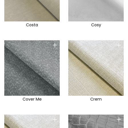
Suzi
Sven
Symphony
Costa
Cosy
Tarim
Tasos
+
+
Tauro
Tavila
Tender Way
Terra
Tesla E
Tesla F
Cover Me
Crem
Thor
Tiffany
+
+
Tilia