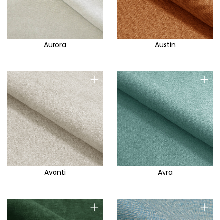
Emporio
Enjoy me
Erika
Aurora
Austin
Esito
Esperta
+
+
Essenza
Ethan
Euphoria
Eva
Evolution
Fabio
Avanti
Avra
Fancy
Fantasy S
+
+
Fantasy Velvet