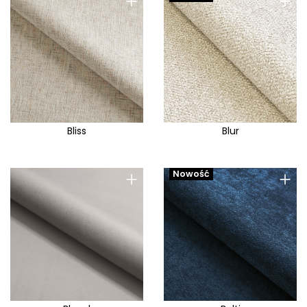
+
+
Lama
Lambi
Lancelot
Lapit
Lara
Lars
Bliss
Blur
Legacy
Legend
+
+
Nowość
Letto
Lia
Liberto
Liberty
Like Me
Linea