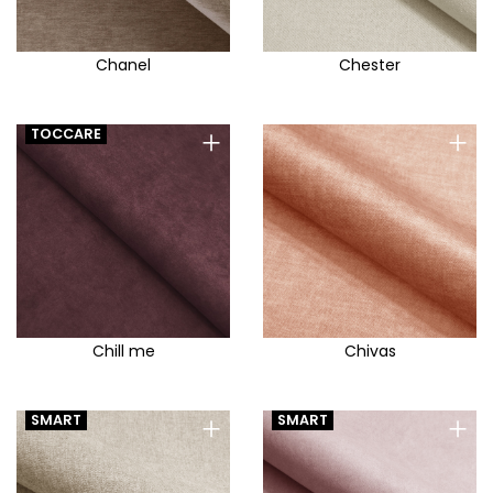
Ranger
Rango
Chanel
Chester
Raquel
Raven
+
+
TOCCARE
Rebel
Retro bliss
Rimba
Rino
Riva ID
Riviera
Chill me
Chivas
Robin
Rock
+
+
SMART
SMART
Rocky
Rosa