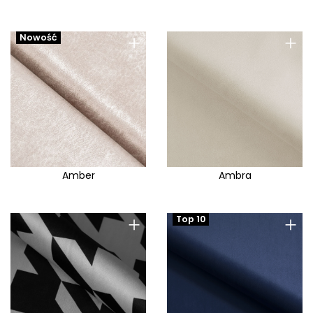
Braga
Brando
+
+
Nowość
Brave Me
Bravo E
Breda
Brego
Brooklyn
Bruno
Amber
Ambra
Bruno Check
Bubble
+
+
Top 10
Cablo
Caldo
Calmo
Camelia