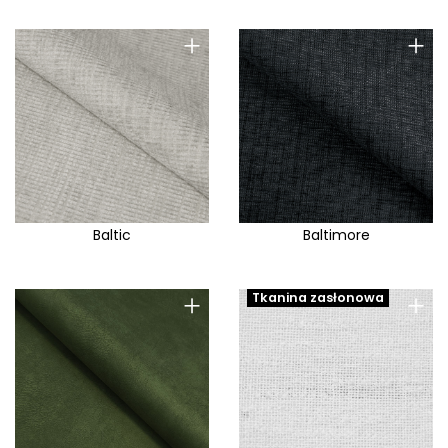
Genesis
+
+
Genova
Glacio
Glam
Glory
Gloss Velvet
Gulia/Anita/Emma/Miranda
Gusto
Baltic
Baltimore
Happy
Havana
+
+
Tkanina zasłonowa
Hebe
Heritage
Hevre
Hogan