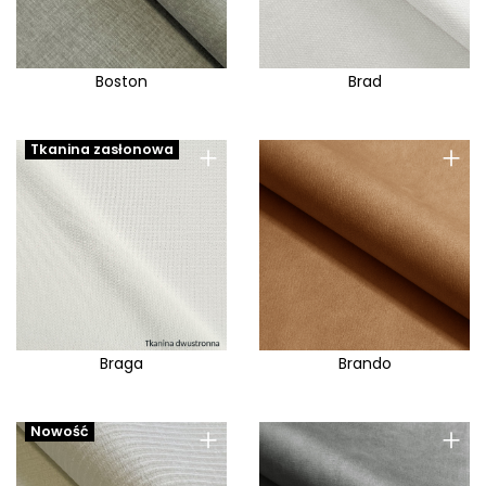
Lotus E
Louis
Lounge
Boston
Brad
Lukas
Luna
+
+
Tkanina zasłonowa
Lungo
Lush
Lux
Madryt
Magnum
Majestic
Braga
Brando
Majestic E
Malmo
+
+
Nowość
Maloy