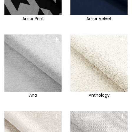
Canto
Carino
Amor Print
Amor Velvet
Carla
Carlo
+
+
Casa
Castel
Catch me
Centauri
Chanel
Chester
Ana
Anthology
Chill me
Chivas
+
+
City
Cloud