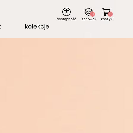
0
0
dostępność
schowek
koszyk
t
kolekcje