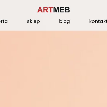
erta
sklep
blog
kontak