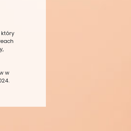
 który
Peach
y,
ów w
024.