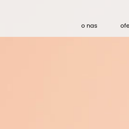
o nas
of