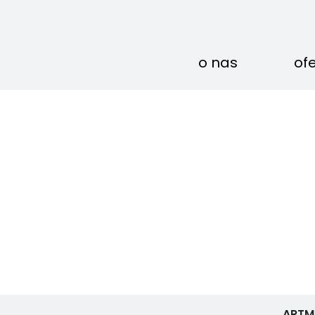
o nas
of
ARTM