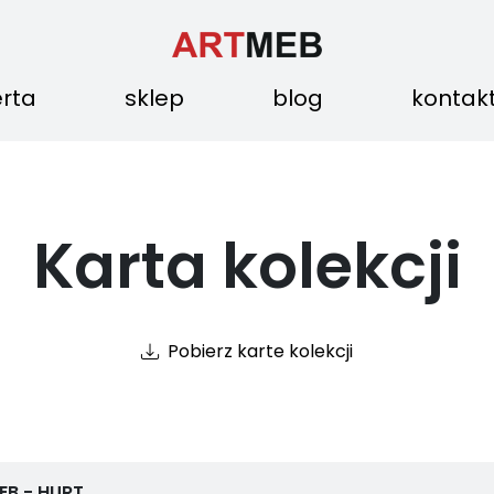
erta
sklep
blog
kontak
Karta kolekcji
Pobierz karte kolekcji
EB - HURT