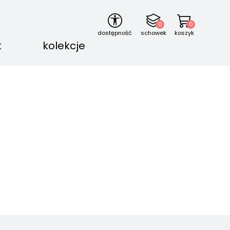
0
0
dostępność
schowek
koszyk
t
kolekcje