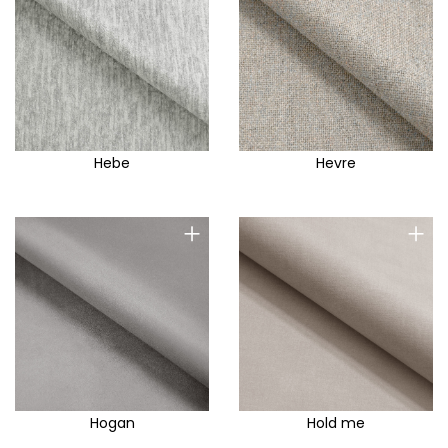
Hebe
Hevre
+
+
Hogan
Hold me