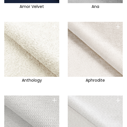
Amor Velvet
Ana
+
+
Anthology
Aphrodite
+
+