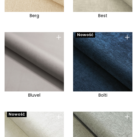
Berg
Best
+
+
Nowość
Bluvel
Bolti
+
+
Nowość