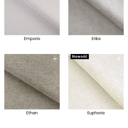
Emporio
Erika
+
+
Nowość
Ethan
Euphoria