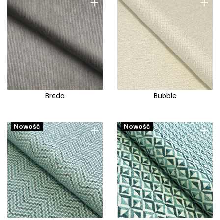
+
+
Breda
Bubble
+
+
Nowość
Nowość