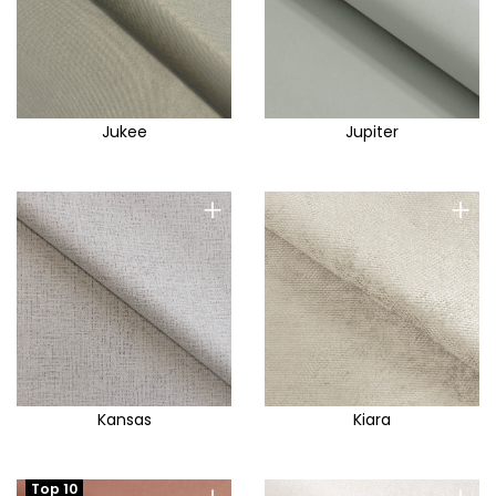
Jukee
Jupiter
+
+
Kansas
Kiara
Top 10