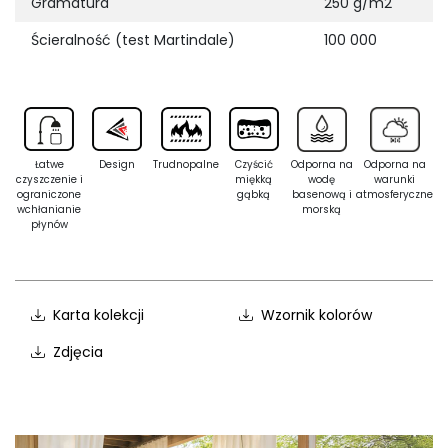
Gramatura
250 g/m2
Ścieralność (test Martindale)
100 000
Łatwe
Design
Trudnopalne
Czyścić
Odporna na
Odporna na
czyszczenie i
miękką
wodę
warunki
ograniczone
gąbką
basenową i
atmosferyczne
wchłanianie
morską
płynów
Karta kolekcji
Wzornik kolorów
Zdjęcia