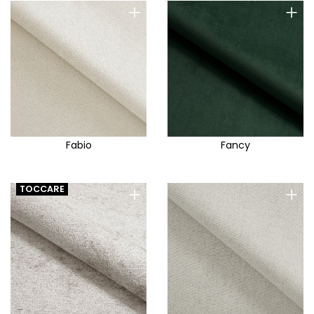
+
+
Fabio
Fancy
+
+
TOCCARE