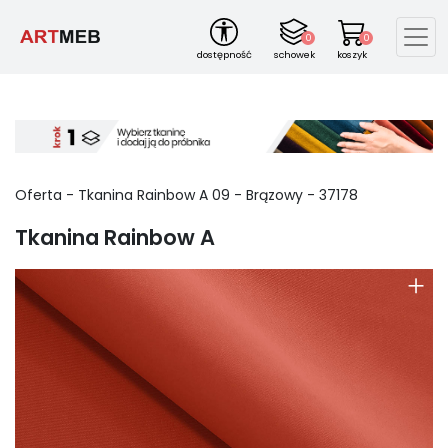
0
0
dostępność
schowek
koszyk
Oferta -
Tkanina Rainbow A
09
-
Brązowy
-
37178
Tkanina Rainbow A
+