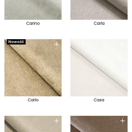
Carino
Carla
+
+
Nowość
Carlo
Casa
+
+