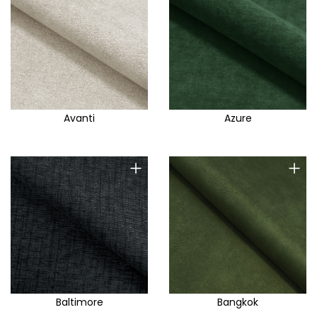
Avanti
Azure
+
+
Baltimore
Bangkok