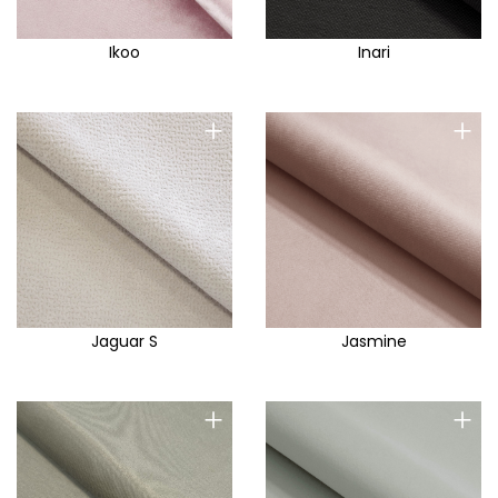
Ikoo
Inari
+
+
Jaguar S
Jasmine
+
+