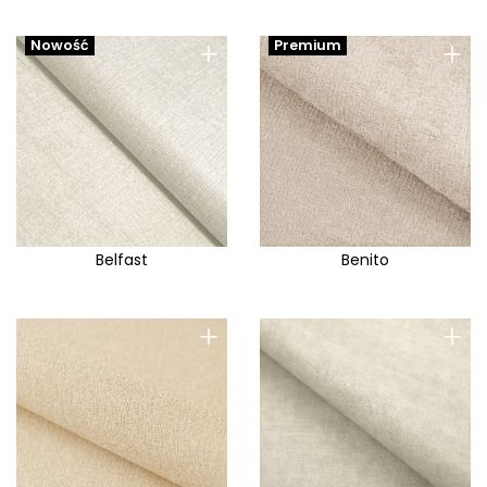
+
+
Nowość
Premium
Belfast
Benito
+
+