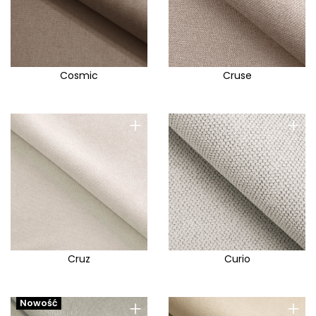
Cosmic
Cruse
+
+
Cruz
Curio
+
+
Nowość