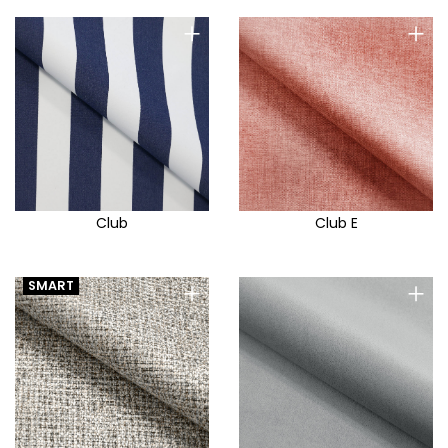
+
+
Club
Club E
+
+
SMART